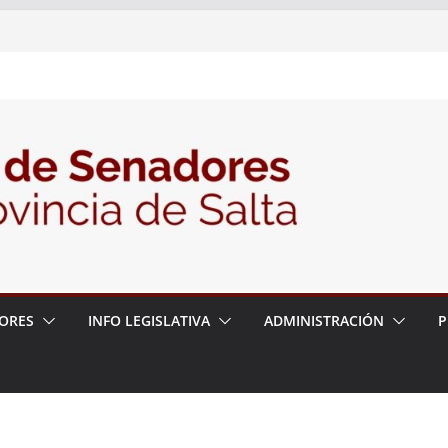
 – 6 de agosto
 un proyecto de ley para proteger a los
acoso y la violencia en las redes
/2026 – 06/08/26 – Fiesta patronal San
/2026 – 06/08/26 – Créase el Ente Salteño
rol Vegetal
ORES
INFO LEGISLATIVA
ADMINISTRACIÓN
P