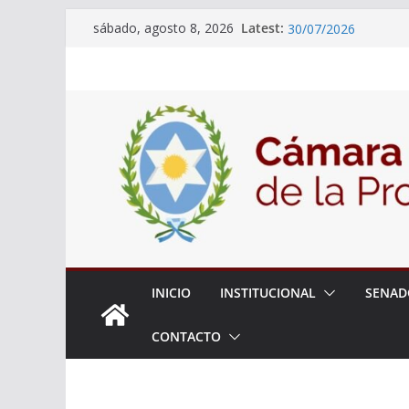
18° Sesión Ordinaria
Skip
Latest:
sábado, agosto 8, 2026
30/07/2026
to
El Senado trabaja en
content
estudiantes del ciber
Expte. N° 90-34.517
Roque
Expte. Nº 90-34.516
de Protección y Cont
INICIO
INSTITUCIONAL
SENAD
CONTACTO