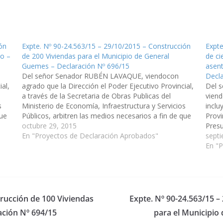
ón
Expte. Nº 90-24.563/15 – 29/10/2015 – Construcción
Expte
to –
de 200 Viviendas para el Municipio de General
de ci
Guemes – Declaración Nº 696/15
asent
Del señor Senador RUBÉN LAVAQUE, viendocon
Decl
al,
agrado que la Dirección el Poder Ejecutivo Provincial,
Del 
a través de la Secretaria de Obras Publicas del
viend
s
Ministerio de Economía, Infraestructura y Servicios
inclu
que
Públicos, arbitren las medios necesarios a fin de que
Provi
ia
se incluya en el Presupuesto General de la Provincia
octubre 29, 2015
Presu
año 2016, la…
En "Proyectos de Declaración Aprobados"
cien 
septi
asent
En "
Depa
trucción de 100 Viviendas
Expte. Nº 90-24.563/15 –
ación Nº 694/15
para el Municipio