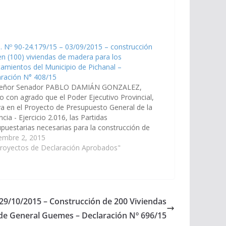
. Nº 90-24.179/15 – 03/09/2015 – construcción
en (100) viviendas de madera para los
amientos del Municipio de Pichanal –
aración N° 408/15
señor Senador PABLO DAMIÁN GONZALEZ,
o con agrado que el Poder Ejecutivo Provincial,
ya en el Proyecto de Presupuesto General de la
ncia - Ejercicio 2.016, las Partidas
puestarias necesarias para la construcción de
(100) viviendas de madera para los
embre 2, 2015
amientos del Municipio de Pichanal en el
Proyectos de Declaración Aprobados"
rtamento…
 29/10/2015 – Construcción de 200 Viviendas
 de General Guemes – Declaración Nº 696/15