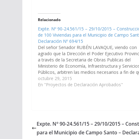
Relacionado
Expte. Nº 90-24.561/15 – 29/10/2015 – Construcci
de 100 Viviendas para el Municipio de Campo San
Declaración Nº 694/15
Del señor Senador RUBÉN LAVAQUE, viendo con
agrado que la Dirección el Poder Ejecutivo Provinci
a través de la Secretaria de Obras Publicas del
Ministerio de Economía, Infraestructura y Servicio
Públicos, arbitren las medios necesarios a fin de 
se incluya en el Presupuesto General de la Provinc
octubre 29, 2015
año 2016,…
En "Proyectos de Declaración Aprobados"
Expte. Nº 90-24.561/15 – 29/10/2015 – Cons
para el Municipio de Campo Santo – Declar