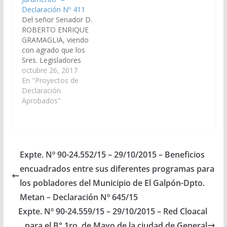
longitud y ubicada a
Belgrano" la
Declaración Nº 411
unos 10,5 kilómetros
realización de la obra
Del señor Senador D.
del comienzo de…
denominada:
ROBERTO ENRIQUE
"Construcción de Canal
GRAMAGLIA, viendo
de Riego -…
con agrado que los
Sres. Legisladores
Nacionales por la
octubre 26, 2017
Provincia de Salta,
En "Proyectos de
realicen las gestiones
Declaración
destinadas para que se
Aprobados"
lleve a cabo la obra
denominada:
“Construcción de Canal
de Riego – Margen
Derecha del Río
Expte. Nº 90-24.552/15 – 29/10/2015 – Beneficios
Juramento”, de
encuadrados entre sus diferentes programas para
aproximadamente 66
kilómetros, paralelo
los pobladores del Municipio de El Galpón-Dpto.
a…
Metan – Declaración Nº 645/15
Expte. Nº 90-24.559/15 – 29/10/2015 – Red Cloacal
para el B° 1ro. de Mayo de la ciudad de General