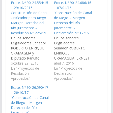
Expte. Nº 90-24.554/15
Expte. Nº 90-24.686/16
– 29/10/2015 –
– 07/04/16 –
Construcción de Canal
“Construcción de Canal
Unificador para Riego
de Riego – Margen
Margen Derecha del
Derecha del Río
Río Juramento –
Juramento” –
Resolución Nº 225/15
Declaración Nº 12/16
De los señores
De los señores
Legisladores Senador
Legisladores
ROBERTO ENRIQUE
Senador ROBERTO
GRAMAGLIA y
ENRIQUE
Diputado Ranulfo
GRAMAGLIA, ERNEST
Campos, declarando
octubre 29, 2015
O ÁNGEL GOMEZ y
abril 7, 2016
de Interés de ésta
En "Proyectos de
Diputado Ranulfo Cam
En "Proyectos de
Cámara, la obra:
Resolución
pos, viendo con
Declaración
"Construcción de Canal
Aprobados"
agrado que el
Aprobados"
Unificador para Riego
Gobierno de la
Expte. Nº 90-26.590/17
Margen Derecha del
Provincia de Salta, a
– 26/10/17 –
Río Juramento", con
través del área que
“Construcción de Canal
una primera etapa de
corresponda, arbitre
de Riego – Margen
3.200 mts.
los medios para que se
Derecha del Río
aproximadamente de
incluya en el "Plan
Juramento” –