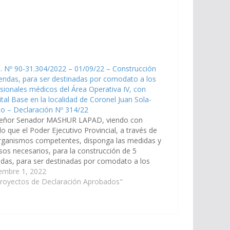
. Nº 90-31.304/2022 – 01/09/22 – Construcción
iendas, para ser destinadas por comodato a los
sionales médicos del Área Operativa IV, con
tal Base en la localidad de Coronel Juan Sola-
lo – Declaración Nº 314/22
señor Senador MASHUR LAPAD, viendo con
o que el Poder Ejecutivo Provincial, a través de
organismos competentes, disponga las medidas y
sos necesarios, para la construcción de 5
ndas, para ser destinadas por comodato a los
sionales médicos del Área Operativa IV del
embre 1, 2022
tal Base de la localidad de…
Proyectos de Declaración Aprobados"