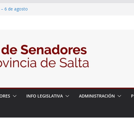
 – 6 de agosto
 un proyecto de ley para proteger a los
acoso y la violencia en las redes
/2026 – 06/08/26 – Fiesta patronal San
/2026 – 06/08/26 – Créase el Ente Salteño
rol Vegetal
ORES
INFO LEGISLATIVA
ADMINISTRACIÓN
P