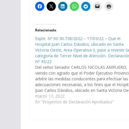
Relacionado
Expte. Nº 90-30.738/2022 – 17/03/22 – Que el
Hospital Juan Carlos Dávalos, ubicado en Santa
Victoria Oeste, Area Operativa V, pase a revestir la
categoría de Tercer Nivel de Atención- Declaració
Nº 43/22
Del señor Senador CARLOS NICOLAS AMPUERO,
viendo con agrado que el Poder Ejecutivo Provinci
arbitre las medidas conducentes para efectuar las
adecuaciones necesarias, a los fines que el Hospit
Juan Carlos Dávalos, ubicado en Santa Victoria Oe
Area Operativa V, pase a revestir la categoría de
marzo 17, 2022
Tercer Nivel de Atención, de…
En "Proyectos de Declaración Aprobados"