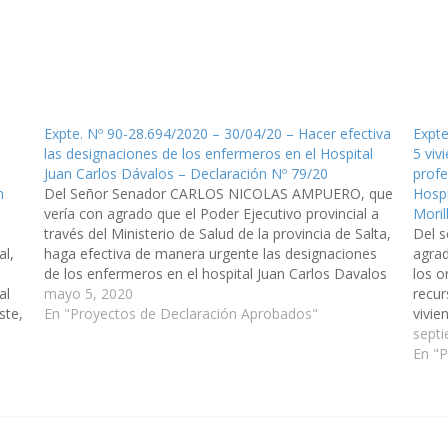
Expte. Nº 90-28.694/2020 – 30/04/20 – Hacer efectiva
Expte
las designaciones de los enfermeros en el Hospital
5 viv
Juan Carlos Dávalos – Declaración Nº 79/20
profe
n
Del Señor Senador CARLOS NICOLAS AMPUERO, que
Hospi
vería con agrado que el Poder Ejecutivo provincial a
Moril
través del Ministerio de Salud de la provincia de Salta,
Del 
al,
haga efectiva de manera urgente las designaciones
agrad
de los enfermeros en el hospital Juan Carlos Davalos
los 
al
de Santa Victoria Oeste y que oportunamente
mayo 5, 2020
recur
ste,
fueran…
En "Proyectos de Declaración Aprobados"
vivie
profe
septi
Hospi
En "