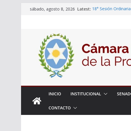
Skip
Latest:
18° Sesión Ordinaria
sábado, agosto 8, 2026
to
30/07/2026
El Senado trabaja en
content
estudiantes del ciber
Expte. N° 90-34.517
Roque
Expte. Nº 90-34.516
de Protección y Cont
INICIO
INSTITUCIONAL
SENAD
CONTACTO