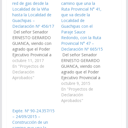
red de gas desde la
camino que una la
Localidad de la Viña
Ruta Provincial N° 41,
hasta la Localidad de
que va desde la
Guachipas –
Localidad de
Declaración Nº 456/17
Guachipas con el
Del señor Senador
Paraje Sauce
ERNESTO GERARDO
Redondo, con la Ruta
GUANCA, viendo con
Provincial N° 47 –
agrado que el Poder
Declaración Nº 665/15
Ejecutivo Provincial a
Del señor Senador
través del Ministerio de
octubre 11, 2017
ERNESTO GERARDO
Finanzas y Obras
En "Proyectos de
GUANCA, viendo con
Públicas, arbitren los
Declaración
agrado que el Poder
medios necesarios a
Aprobados"
Ejecutivo Provincial a
fin de que se incorpore
través del Ministerio de
octubre 9, 2015
en el proyecto de Ley
Finanzas y Obras
En "Proyectos de
del presupuesto 2.018,
Públicas, arbitren los
Declaración
las obras necesarias
medios necesarios a
Aprobados"
para la construcción de
fin de que se incorpore
Expte. Nº 90-24.357/15
una red…
en el proyecto de Ley
– 24/09/2015 –
del presupuesto 2.016,
Construcción de un
las obras necesarias
camino que una la