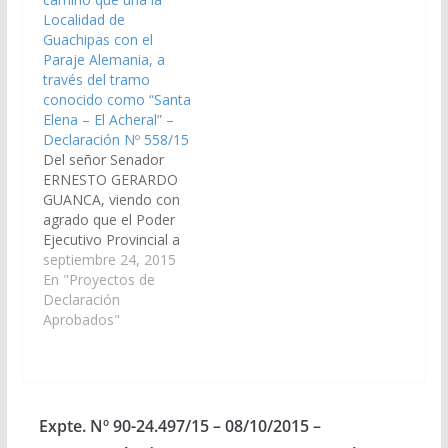
para la construcción de
Localidad de
un camino…
Guachipas con el
Paraje Alemania, a
través del tramo
conocido como “Santa
Elena – El Acheral” –
Declaración Nº 558/15
Del señor Senador
ERNESTO GERARDO
GUANCA, viendo con
agrado que el Poder
Ejecutivo Provincial a
través del Ministerio de
septiembre 24, 2015
Finanzas y Obras
En "Proyectos de
Públicas, arbitren los
Declaración
medios necesarios a
Aprobados"
fin de que se incorpore
en el proyecto de Ley
del presupuesto 2.016,
las obras necesarias
para la construcción de
Expte. Nº 90-24.497/15 – 08/10/2015 –
un camino…