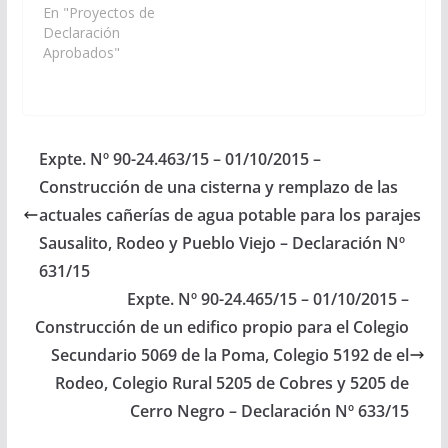
to General de la
En "Proyectos de
Provincia -
Declaración
Ejercicio 2.016, las
Aprobados"
partidas Presupuestari
as correspondientes
para la construcción de
20 Viviendas
en el Pueblo de La
Expte. Nº 90-24.463/15 – 01/10/2015 –
Poma, 15 en la
Construcción de una cisterna y remplazo de las
Localidad de Cobres,
10 en la localidad del
actuales cañerías de agua potable para los parajes
Rodeo y 10 en Cerro
Sausalito, Rodeo y Pueblo Viejo – Declaración Nº
Negro del
631/15
departamento
La Poma. (Expte. Nº
Expte. Nº 90-24.465/15 – 01/10/2015 –
90-24.453/15 – A…
Construcción de un edifico propio para el Colegio
Secundario 5069 de la Poma, Colegio 5192 de el
Rodeo, Colegio Rural 5205 de Cobres y 5205 de
Cerro Negro – Declaración Nº 633/15