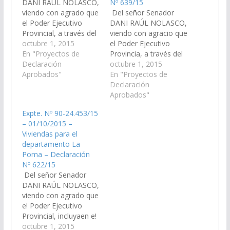
DANI RAÚL NOLASCO,
Nº 639/15
viendo con agrado que
Del señor Senador
el Poder Ejecutivo
DANI RAÚL NOLASCO,
Provincial, a través del
viendo con agracio que
Ministerio de Finanzas
octubre 1, 2015
el Poder Ejecutivo
y Obras Publicas
En "Proyectos de
Provincia, a través del
incorpore en el
Declaración
Ministerio de Finanzas
octubre 1, 2015
Presupuesto General
Aprobados"
y Obras Publicas,
En "Proyectos de
Ejercicio 2016, La
Aguas del Norte y los
Declaración
Construcción de 9
organismos
Aprobados"
Viviendas (3 en Cerro
pertinentes, realicen
Expte. Nº 90-24.453/15
Negro y 3 en Cobres y
las gestiones
– 01/10/2015 –
3 en Pueblo de La
correspondientes para
Viviendas para el
Poma)…
incorporar e!
departamento La
Presupuesto de Ley
Poma – Declaración
vigencia 2016 la
Nº 622/15
construcción de una
Del señor Senador
Planta Depuradora de
DANI RAÚL NOLASCO,
Líquidos…
viendo con agrado que
e! Poder Ejecutivo
Provincial, incluyaen e!
Proyecto dePresupues
octubre 1, 2015