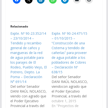
Relacionado
Expte. Nº 90-23.352/14
Expte. Nº 90-24.471/15
– 23/10/2014 –
– 01/10/2015 –
Tendido y recambio
“Construcción de una
general de caños y
Cisterna y tendido de
mangueras de la red
cañerías” para proveer
de agua potable para
de agua potable a los
los parajes de El
pobladores de Cobres
Rodeo, Pueblo Viejo, El
– Declaración Nº
Potrero, Depto. La
638/15
Poma – Declaración
Del señor Senador
N° 691/14
DANI RAÚL NOLASCO,
Del señor Senador
viendocon agrado que
DANI RAÚL NOLASCO,
el Poder Ejecutivo
viendo con agrado que
Provincial, a través del
el Poder Ejecutivo
Ministerio de Finanzas
octubre 1, 2015
Provincial a través del
y Obras Publicas y los
En "Proyectos de