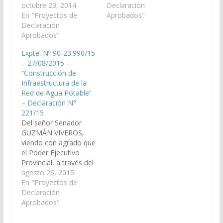
Ministerio de Finanzas,
octubre 23, 2014
organismos
Declaración
Infraestructura y
En "Proyectos de
pertinentes incluyan en
Aprobados"
Servicios Públicos,
Declaración
el Presupuesto la Ley
incluya en el Proyecto
Aprobados"
vigencia 2016 la
de Presupuesto
"Construcción de una
Expte. Nº 90-23.990/15
General de la Provincia
Cisterna y tendido de
– 27/08/2015 –
vigencia 2015, las
cañerías" para proveer
“Construcción de
partidas
de agua potable a los…
Infraestructura de la
correspondientes para
Red de Agua Potable”
el tendido y recambio
– Declaración N°
general de caños y
221/15
mangueras de…
Del señor Senador
GUZMÁN VIVEROS,
viendo con agrado que
el Poder Ejecutivo
Provincial, a través del
Ministerio de
agosto 26, 2015
Economía,
En "Proyectos de
Infraestructura y
Declaración
Servicios Públicos,
Aprobados"
I.P.V. (Instituto
Provincial de la