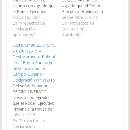
viendo con agrado que
agrado que el Poder
el Poder Ejecutivo
Ejecutivo Provincial, a
Provincial, arbitre las
mayo 16, 2024
través de los
septiembre 3, 2015
medidas necesarias a
En "Proyectos de
Organismos
En "Proyectos de
los fines que se
Declaración
Específicos incluya en
Declaración
disponga la creación,
Aprobados"
el Proyecto de
Aprobados"
construcción y
Presupuesto General
Expte. Nº 90-23.815/15
funcionamiento de un
de la Provincia -
– 02/07/2015 –
Destacamento policial
Ejercicio 2.016, las
Destacamento Policial
en el Barrio El
Partidas
en el Barrio San Jorge
Progreso, Municipio
Presupuestarias
de la localidad de
Campo Quijano,
necesarias para que se
Campo Quijano –
departamento Rosario
proceda a la
Declaración Nº 312/15
de Lerma. (Expte. Nº
construcción de un
Del señor Senador
90-32.676/2024, a la…
Destacamento Policial
PEDRO LIVERATO,
en el…
viendo con agrado
que el Poder Ejecutivo
Provincial a través del
Ministerio de
julio 3, 2015
Seguridad; Secretaria
En "Proyectos de
de Seguridad y
Declaración