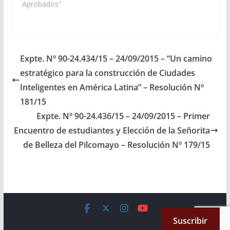
Jefatura de la Policía
Aprobados"
de la Provincia arbitren
las medidas que
resulten necesarias, a
los fines que se
disponga la creación,
Expte. Nº 90-24.434/15 – 24/09/2015 – “Un camino
construcción y
estratégico para la construcción de Ciudades
funcionamiento de un
Destacamento…
Inteligentes en América Latina” – Resolución Nº
181/15
Expte. Nº 90-24.436/15 – 24/09/2015 – Primer
Encuentro de estudiantes y Elección de la Señorita
de Belleza del Pilcomayo – Resolución Nº 179/15
Copyright © 2026
Cámara de Senadores
. All rights reserved.
Suscribir