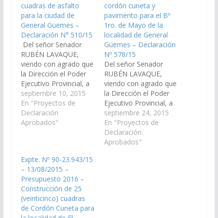
cuadras de asfalto
cordón cuneta y
para la ciudad de
pavimento para el Bº
General Güemes –
1ro. de Mayo de la
Declaración N° 510/15
localidad de General
Del señor Senador
Güemes – Declaración
RUBÉN LAVAQUE,
Nº 578/15
viendo con agrado que
Del señor Senador
la Dirección el Poder
RUBÉN LAVAQUE,
Ejecutivo Provincial, a
viendo con agrado que
través de la Secretaria
septiembre 10, 2015
la Dirección el Poder
de Obras Publicas del
En "Proyectos de
Ejecutivo Provincial, a
Ministerio de
Declaración
través de la Secretaria
septiembre 24, 2015
Economía,
Aprobados"
de Obras Publicas del
En "Proyectos de
Infraestructura y
Ministerio de
Declaración
Servicios Públicos,
Economía,
Aprobados"
arbitren las medios
Infraestructura y
Expte. Nº 90-23.943/15
necesarios a fin de que
Servicios Públicos,
– 13/08/2015 –
se incluya en el
arbitren las medios
Presupuesto 2016 –
Presupuesto General
necesarios a fin de que
Construcción de 25
de la Provincia Año
se incluya en el
(veinticinco) cuadras
2016,…
Presupuesto General
de Cordón Cuneta para
de la Provincia año
la localidad de El