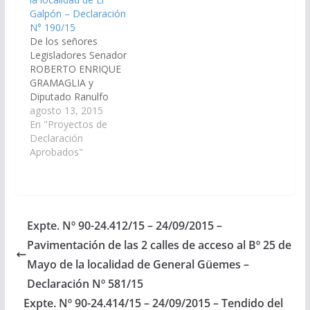
2016,…
Galpón – Declaración
N° 190/15
De los señores
Legisladores Senador
ROBERTO ENRIQUE
GRAMAGLIA y
Diputado Ranulfo
Benito Campos,
agosto 13, 2015
viendo con agrado que
En "Proyectos de
el Poder Ejecutivo
Declaración
Provincial, incluya en el
Aprobados"
Plan de Trabajos
Públicos para el
Presupuesto General
de la Provincia - Año:
2016, la construcción
Expte. Nº 90-24.412/15 – 24/09/2015 –
de 25 (veinticinco)
Pavimentación de las 2 calles de acceso al Bº 25 de
cuadras de Cordón
Cuneta para la
Mayo de la localidad de General Güemes –
localidad…
Declaración Nº 581/15
Expte. Nº 90-24.414/15 – 24/09/2015 – Tendido del