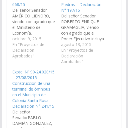
668/15
Piedras – Declaración
Del señor Senador
N° 197/15
AMÉRICO LIENDRO,
Del señor Senador
viendo con agrado que
ROBERTO ENRIQUE
el Ministerio de
GRAMAGLIA, viendo
Economía,
con agrado que el
Infraestructura y
octubre 9, 2015
Poder Ejecutivo incluya
Servicios Públicos
En "Proyectos de
en el Presupuesto
agosto 13, 2015
incorpore en plan de
Declaración
General de la Provincia
En "Proyectos de
obras públicas del
Aprobados"
-Ejercicio: 2016, una
Declaración
proyecto de ley de
partida destinada a la
Aprobados"
presupuesto 2016 la
construcción de
Expte. Nº 90-24.028/15
obra de construcción
instalaciones para el
– 27/08/2015 –
de una Terminal de
funcionamiento de una
Construcción de una
Ómnibus para la
Terminal de Ómnibus
terminal de ómnibus
Localidad de Cachi
en la localidad de Río
en el Municipio de
atento que se trata de
Piedras,
Colonia Santa Rosa –
una…
Departamento Metan.
Declaración N° 241/15
(Expte. Nº 90-
Del señor
23.950/15 –…
SenadorPABLO
DAMIÁN GONZALEZ,