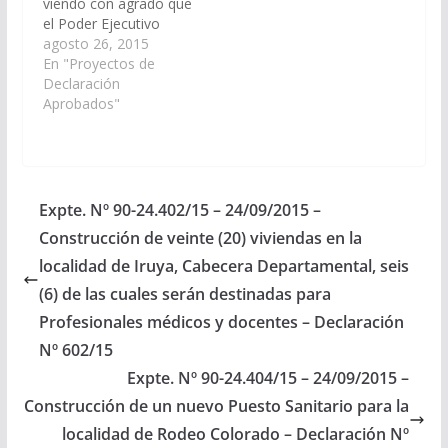
viendo con agrado que
el Poder Ejecutivo
Provincial, incluya en el
agosto 26, 2015
Proyecto de
En "Proyectos de
Presupuesto General
Declaración
de la Provincia -
Aprobados"
Ejercicio 2.016, las
Partidas
Presupuestarias
necesarias para la
construcción de una
Expte. Nº 90-24.402/15 – 24/09/2015 –
terminal de ómnibus
Construcción de veinte (20) viviendas en la
en el Municipio de
Colonia Santa Rosa en
localidad de Iruya, Cabecera Departamental, seis
el Departamento Oran
(6) de las cuales serán destinadas para
(Expte.…
Profesionales médicos y docentes – Declaración
Nº 602/15
Expte. Nº 90-24.404/15 – 24/09/2015 –
Construcción de un nuevo Puesto Sanitario para la
localidad de Rodeo Colorado – Declaración Nº