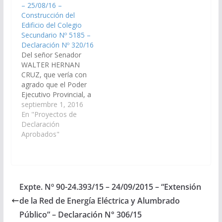
– 25/08/16 –
que correspondan,
se incorpore en el Plan
Construcción del
arbitren los medios
de Obras Públicas
Edificio del Colegio
necesarios a fin de que
Presupuesto General
Secundario Nº 5185 –
se incorpore en el Plan
de la…
Declaración Nº 320/16
de Obras Publicas
Del señor Senador
Presupuesto General…
WALTER HERNAN
CRUZ, que vería con
agrado que el Poder
Ejecutivo Provincial, a
traves de los
septiembre 1, 2016
Organismos que
En "Proyectos de
correspondan, arbitren
Declaración
los medios necesarios
Aprobados"
a fin de dar ejecución
de la Obra Nº 567
incluida en el
Presupuesto General
de la Provincia,
Expte. Nº 90-24.393/15 – 24/09/2015 – “Extensión
Ejercicio 2016, de
de la Red de Energía Eléctrica y Alumbrado
construcción del
edificio…
Público” – Declaración N° 306/15