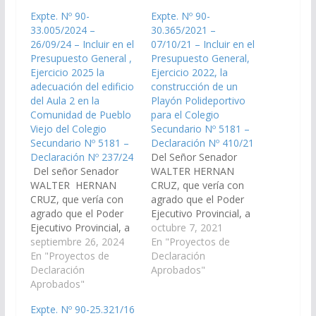
Expte. Nº 90-
Expte. Nº 90-
33.005/2024 –
30.365/2021 –
26/09/24 – Incluir en el
07/10/21 – Incluir en el
Presupuesto General ,
Presupuesto General,
Ejercicio 2025 la
Ejercicio 2022, la
adecuación del edificio
construcción de un
del Aula 2 en la
Playón Polideportivo
Comunidad de Pueblo
para el Colegio
Viejo del Colegio
Secundario Nº 5181 –
Secundario Nº 5181 –
Declaración Nº 410/21
Declaración Nº 237/24
Del Señor Senador
Del señor Senador
WALTER HERNAN
WALTER HERNAN
CRUZ, que vería con
CRUZ, que vería con
agrado que el Poder
agrado que el Poder
Ejecutivo Provincial, a
Ejecutivo Provincial, a
través del Ministerio de
octubre 7, 2021
través de los
septiembre 26, 2024
Educación, Cultura,
En "Proyectos de
Ministerios de
En "Proyectos de
Ciencia y Tecnología y
Declaración
Infraestructura, de
Declaración
demás Organismos
Aprobados"
Educación, Cultura,
Aprobados"
que corresponda,
Ciencia y Tecnología y
arbitren los medios
Expte. Nº 90-25.321/16
demás Organismos
necesarios a fin de que