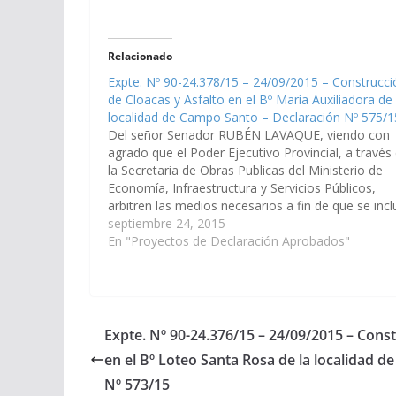
Relacionado
Expte. Nº 90-24.378/15 – 24/09/2015 – Construcci
de Cloacas y Asfalto en el Bº María Auxiliadora de 
localidad de Campo Santo – Declaración Nº 575/1
Del señor Senador RUBÉN LAVAQUE, viendo con
agrado que el Poder Ejecutivo Provincial, a través
la Secretaria de Obras Publicas del Ministerio de
Economía, Infraestructura y Servicios Públicos,
arbitren las medios necesarios a fin de que se incl
en el Presupuesto General de la Provincia Año 201
septiembre 24, 2015
la construcción…
En "Proyectos de Declaración Aprobados"
Expte. Nº 90-24.376/15 – 24/09/2015 – Cons
en el Bº Loteo Santa Rosa de la localidad 
Nº 573/15