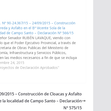
. Nº 90-24.367/15 – 24/09/2015 – Construcción
reda y Asfalto en el Bº Vicente Sola de la
idad de Campo Santo – Declaración Nº 566/15
señor Senador RUBÉN LAVAQUE, viendo con
o que el Poder Ejecutivo Provincial, a través de
cretaria de Obras Publicas del Ministerio de
mía, Infraestructura y Servicios Públicos,
ren las medios necesarios a fin de que se incluya
 Presupuesto General de la Provincia Año 2016,
iembre 24, 2015
nstrucción…
Proyectos de Declaración Aprobados"
/09/2015 – Construcción de Cloacas y Asfalto
de la localidad de Campo Santo – Declaración
Nº 575/15