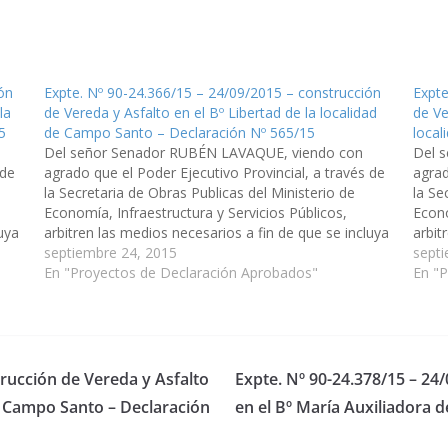
ón
Expte. Nº 90-24.366/15 – 24/09/2015 – construcción
Expte
la
de Vereda y Asfalto en el Bº Libertad de la localidad
de Ve
5
de Campo Santo – Declaración Nº 565/15
local
Del señor Senador RUBÉN LAVAQUE, viendo con
Del 
 de
agrado que el Poder Ejecutivo Provincial, a través de
agrad
la Secretaria de Obras Publicas del Ministerio de
la Se
Economía, Infraestructura y Servicios Públicos,
Econo
uya
arbitren las medios necesarios a fin de que se incluya
arbit
6,
en el Presupuesto General de la Provincia Año 2016,
septiembre 24, 2015
en el
sept
la construcción…
En "Proyectos de Declaración Aprobados"
la co
En "
trucción de Vereda y Asfalto
Expte. Nº 90-24.378/15 – 24
de Campo Santo – Declaración
en el Bº María Auxiliadora 