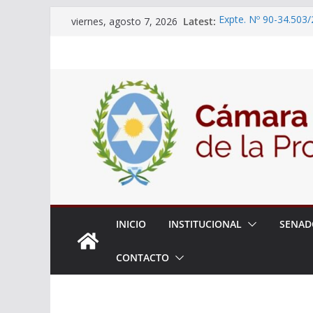
Skip
Latest:
Expte. Nº 90-34.503/
viernes, agosto 7, 2026
to
Carta Orgánica Comen
Expte. N° 90-34.517/
content
Roque
Expte. Nº 90-34.516/
de Protección y Cont
18° Sesión Ordinaria
Expte. Nº 90-34.504/
“Olimpiadas de Educ
Educativa”
INICIO
INSTITUCIONAL
SENAD
CONTACTO