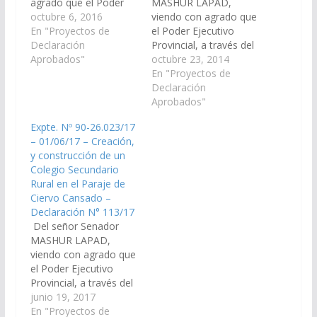
agrado que el Poder
MASHUR LAPAD,
Ejecutivo Provincial, a
octubre 6, 2016
viendo con agrado que
través del Ministerio de
En "Proyectos de
el Poder Ejecutivo
Hacienda y Finanzas;
Declaración
Provincial, a través del
Ministerio
Aprobados"
Ministerio de
octubre 23, 2014
Infraestructura, Tierra
Economía,
En "Proyectos de
y Vivienda; Ministerio
Infraestructura y
Declaración
de Educación, arbitren
Servicios Públicos,
Aprobados"
y gestionen las
Ministerio de
Expte. Nº 90-26.023/17
medidas necesarias a
Educación, arbitren y
– 01/06/17 – Creación,
los fines que se
gestionen las medidas
y construcción de un
incorpore en el Plan
necesarias a los fines
Colegio Secundario
de…
que se disponga a
Rural en el Paraje de
partir del periodo
Ciervo Cansado –
lectivo 2015, la
Declaración N° 113/17
creación y
Del señor Senador
funcionamiento de
MASHUR LAPAD,
un…
viendo con agrado que
el Poder Ejecutivo
Provincial, a través del
Ministerio de Hacienda
junio 19, 2017
y Finanzas; Ministerio
En "Proyectos de