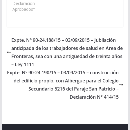
Infraestructura, Tierra
Declaración
y Vivienda; Ministerio
Aprobados"
de Educación, arbitren
y gestionen las
medidas necesarias a
los fines de disponer la
creación, y
Expte. Nº 90-24.188/15 – 03/09/2015 – Jubilación
construcción de un
anticipada de los trabajadores de salud en Area de
Colegio Secundario
Rural en…
Fronteras, sea con una antigüedad de treinta años
– Ley 1111
Expte. Nº 90-24.190/15 – 03/09/2015 – construcción
del edificio propio, con Albergue para el Colegio
Secundario 5216 del Paraje San Patricio –
Declaración N° 414/15