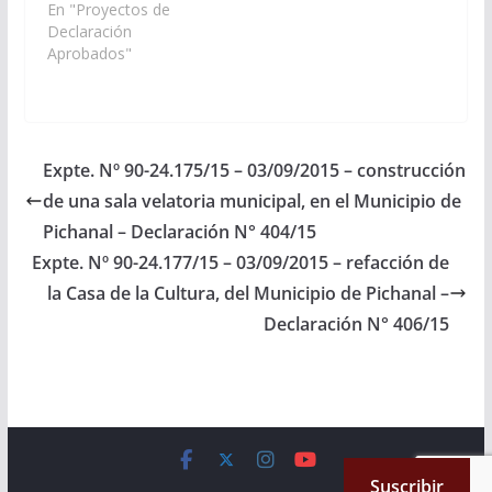
Economía,
En "Proyectos de
Infraestructura y
Declaración
Servicios Públicos,
Aprobados"
incluya en el Plan de
Trabajos Públicos del
Presupuesto General
de la Provincia del año
2.016, la construcción
Expte. Nº 90-24.175/15 – 03/09/2015 – construcción
de un Salón de Usos
de una sala velatoria municipal, en el Municipio de
Múltiples (S.U.M.), en
un…
Pichanal – Declaración N° 404/15
Expte. Nº 90-24.177/15 – 03/09/2015 – refacción de
la Casa de la Cultura, del Municipio de Pichanal –
Declaración N° 406/15
Copyright © 2026
Cámara de Senadores
. All rights reserved.
Suscribir