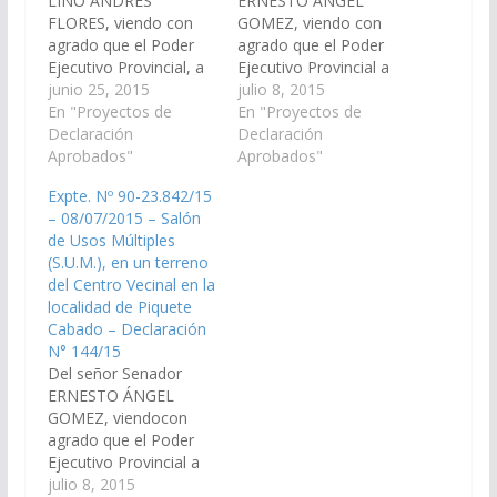
LINO ANDRÉS
ERNESTO ÁNGEL
FLORES, viendo con
GOMEZ, viendo con
agrado que el Poder
agrado que el Poder
Ejecutivo Provincial, a
Ejecutivo Provincial a
través del Ministerio de
junio 25, 2015
través del Ministerio de
julio 8, 2015
Economía,
En "Proyectos de
Economía,
En "Proyectos de
infraestructura y
Declaración
Infraestructura y
Declaración
Servicios Públicos,
Aprobados"
Servicios Públicos,
Aprobados"
arbitre los
incluya en el Plan de
Expte. Nº 90-23.842/15
mecanismos
Trabajos Públicos del
– 08/07/2015 – Salón
necesarios para la
Presupuesto General
de Usos Múltiples
construcción de Salón
de la Provincia del año
(S.U.M.), en un terreno
de Usos Múltiples en el
2.016, la construcción
del Centro Vecinal en la
Paraje de Santa Cruz,
de un Salón de Usos
localidad de Piquete
del Municipio de Santa
Múltiples (S.U.M.), en…
Cabado – Declaración
Victoria Oeste. Que
N° 144/15
se…
Del señor Senador
ERNESTO ÁNGEL
GOMEZ, viendocon
agrado que el Poder
Ejecutivo Provincial a
través del Ministerio de
julio 8, 2015