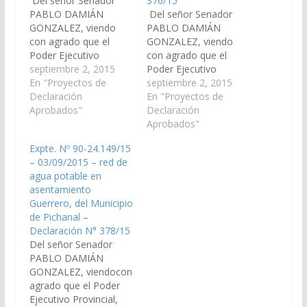
Del señor Senador
376/15
PABLO DAMIÁN
Del señor Senador
GONZALEZ, viendo
PABLO DAMIÁN
con agrado que el
GONZALEZ, viendo
Poder Ejecutivo
con agrado que el
Provincial, incluya en el
septiembre 2, 2015
Poder Ejecutivo
Proyecto de
En "Proyectos de
Provincial, incluya en el
septiembre 2, 2015
Presupuesto General
Declaración
Proyecto de
En "Proyectos de
de la Provincia -
Aprobados"
Presupuesto General
Declaración
Ejercicio 2.016, las
de la Provincia -
Aprobados"
Partidas
Ejercicio 2.016, las
Expte. Nº 90-24.149/15
Presupuestarias
Partidas
– 03/09/2015 – red de
necesarias para el
Presupuestarias
agua potable en
tendido de red de agua
necesarias para el
asentamiento
potable en
tendido de red de agua
Guerrero, del Municipio
asentamiento Franzini
potable en
de Pichanal –
3a Etapa, del Municipio
asentamiento
Declaración N° 378/15
de Pichanal en el
Matadero, del
Del señor Senador
Departamento…
Municipio de Pichanal
PABLO DAMIÁN
en el Departamento
GONZALEZ, viendocon
Oran…
agrado que el Poder
Ejecutivo Provincial,