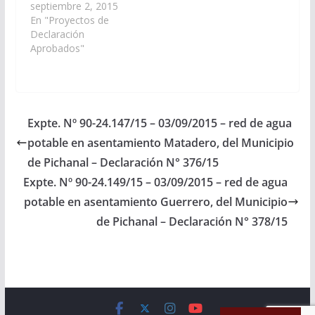
incluya en el Proyecto
septiembre 2, 2015
de Presupuesto
En "Proyectos de
General de la Provincia
Declaración
- Ejercicio 2.016, las
Aprobados"
Partidas
Presupuestarias
necesarias para el
tendido de red de agua
potable en
Expte. Nº 90-24.147/15 – 03/09/2015 – red de agua
asentamiento
potable en asentamiento Matadero, del Municipio
Guerrero, del Municipio
de Pichanal en el
de Pichanal – Declaración N° 376/15
Departamento Oran
Expte. Nº 90-24.149/15 – 03/09/2015 – red de agua
(Expte.…
potable en asentamiento Guerrero, del Municipio
de Pichanal – Declaración N° 378/15