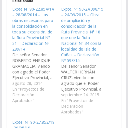
Relacionado
Expte Nº 90-22.854/14
Expte. Nº 90-24.398/15
– 28/08/2014 – Las
– 24/09/2015 – Obra
obras necesarias para
de ampliación y
la consolidación en
consolidación de la
toda su extensión, de
Ruta Provincial N° 18
la Ruta Provincial N°
que une la Ruta
31 – Declaración Nº
Nacional N° 34 con la
289/14
localidad de Isla de
Del señor Senador
Cañas – Declaración
ROBERTO ENRIQUE
Nº 598/15
GRAMAGLIA, viendo
Del señor Senador
con agrado el Poder
WALTER HERNÁN
Ejecutivo Provincial, a
CRUZ, viendo con
través de la Dirección
agosto 28, 2014
agrado que el Poder
de Vialidad de Salta,
En "Proyectos de
Ejecutivo Provincial, a
incluya en el
Declaración
través del Ministerio de
septiembre 24, 2015
Presupuesto General
Aprobados"
Economía,
En "Proyectos de
de la Provincia - Año:
Infraestructura y
Declaración
2015, las obras
Servicios Públicos y la
Aprobados"
necesarias para la
Dirección de Vialidad
Expte. Nº 90-27.852/19
consolidación en toda
de la Provincia,
-30/05/19 –