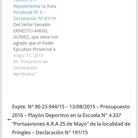
su extensión, de la
arbitren los medios a
Repavimentar la Ruta
Ruta Provincial N° 31
fin de que incluya en le
Provincial Nº 5 –
que…
Presupuesto General
Declaración Nº 87/19
de la Provincia,
Del Señor Senador
Ejercicio 2016, la…
ERNESTO ANGEL
GOMEZ, que vería con
agrado que el Poder
Ejecutivo Provincial a
través del Ministerio de
mayo 31, 2019
Infraestructura, Tierra
En "Proyectos de
y Vivienda, y la
Declaración
Dirección de Vialidad
Aprobados"
de la Provincia,
contemple la
posibilidad de
repavimentar la Ruta
Provinical Nº 5, en
Expte. Nº 90-23.944/15 – 13/08/2015 – Presupuesto
toda su extensión
2016 – Playón Deportivo en la Escuela N° 4.337
desde Lumbreras,
Dpto. Metán hasta…
“Portaaviones A.R.A 25 de Mayo” de la localidad de
Pringles – Declaración N° 191/15