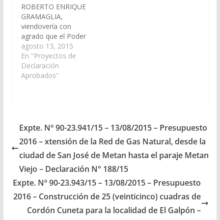
ROBERTO ENRIQUE
GRAMAGLIA,
viendovería con
agrado que el Poder
Ejecutivo Provincial,
agosto 13, 2015
incluya en el Plan de
En "Proyectos de
Trabajos Públicos del
Declaración
Presupuesto General
Aprobados"
de la Provincia -
Ejercicio 2016, realice
las tareas de
reparación, enripiado,
mantenimiento y
Expte. Nº 90-23.941/15 – 13/08/2015 – Presupuesto
cuneteado del
2016 – xtensión de la Red de Gas Natural, desde la
terraplén de: a).
Camino Rural, que va
ciudad de San José de Metan hasta el paraje Metan
desde su intersección…
Viejo – Declaración N° 188/15
Expte. Nº 90-23.943/15 – 13/08/2015 – Presupuesto
2016 – Construcción de 25 (veinticinco) cuadras de
Cordón Cuneta para la localidad de El Galpón –