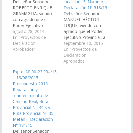
Del señor Senador
localidad “El Naranjo –
ROBERTO ENRIQUE
Declaración N° 518/15
GRAMAGLIA, viendo
Del señor Senador
con agrado que el
MANUEL HÉCTOR
Poder Ejecutivo
LUQUE, viendo con
Provincial, a través de
agosto 28, 2014
agrado que el Poder
la Secretaría de Obras
En "Proyectos de
Ejecutivo Provincial, a
Públicas, incluya en el
Declaración
través de los
septiembre 10, 2015
Plan de Trabajos
Aprobados"
Organismos
En "Proyectos de
Públicos del
Específicos incluya en
Declaración
Presupuesto General
el Proyecto de
Aprobados"
de la Provincia - Año:
Presupuesto General
Expte. Nº 90-23.934/15
2.015, la realización de
de la Provincia -
– 13/08/2015 –
la obra de
Ejercicio 2.016, las
Presupuesto 2016 –
pavimentación del
Partidas
Reparación y
camino de acceso a…
Presupuestarias
mantenimiento de
necesarias para que se
Camino Real, Ruta
proceda a la
Provincial N° 34 S y
Reparación y
Ruta Provincial N° 35,
Pavimentación, del
Metan – Declaración
camino a la…
N° 181/15
Del señor Senador