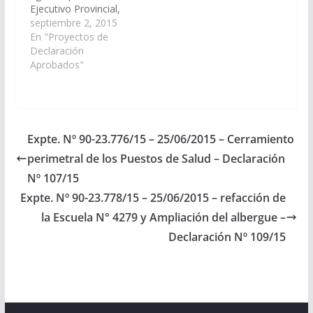
Ejecutivo Provincial,
incluya en el Proyecto
septiembre 2, 2015
de Presupuesto
En "Proyectos de
General de la Provincia
Declaración
- Ejercicio 2.016, las
Aprobados"
Partidas
Presupuestarias
necesarias para el
costo que demande la
Construcción del
Expte. Nº 90-23.776/15 – 25/06/2015 – Cerramiento
cercado perimetral en
perimetral de los Puestos de Salud – Declaración
la Escuela 4153, Int.
Felipe Chagra del
Nº 107/15
paraje San…
Expte. Nº 90-23.778/15 – 25/06/2015 – refacción de
la Escuela N° 4279 y Ampliación del albergue –
Declaración Nº 109/15