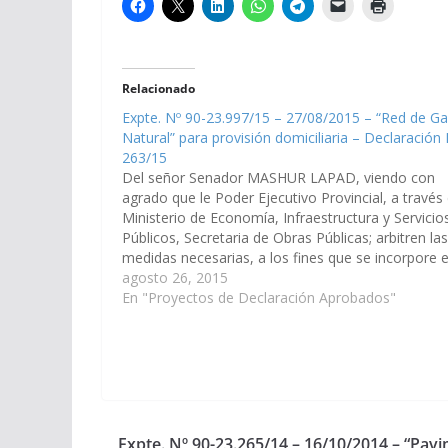
Relacionado
Expte. Nº 90-23.997/15 – 27/08/2015 – “Red de G
Natural” para provisión domiciliaria – Declaración
263/15
Del señor Senador MASHUR LAPAD, viendo con
agrado que le Poder Ejecutivo Provincial, a través 
Ministerio de Economía, Infraestructura y Servicio
Públicos, Secretaria de Obras Públicas; arbitren las
medidas necesarias, a los fines que se incorpore 
el Plan de Obras Publicas del Presupuesto 2.016 d
agosto 26, 2015
Provincia y…
En "Proyectos de Declaración Aprobados"
Expte. Nº 90-23.265/14 – 16/10/2014 – “Pa