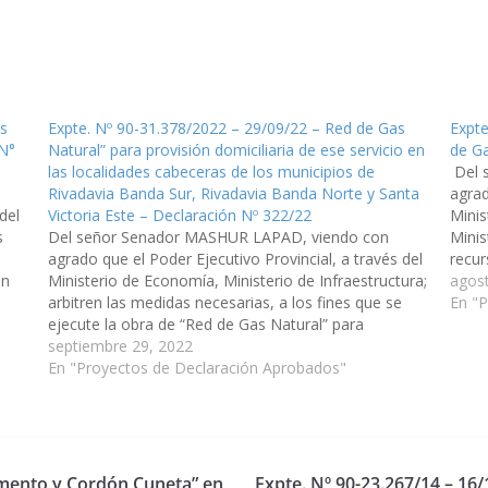
as
Expte. Nº 90-31.378/2022 – 29/09/22 – Red de Gas
Expte
 N°
Natural” para provisión domiciliaria de ese servicio en
de Ga
las localidades cabeceras de los municipios de
Del 
Rivadavia Banda Sur, Rivadavia Banda Norte y Santa
agrad
del
Victoria Este – Declaración Nº 322/22
Minis
s
Del señor Senador MASHUR LAPAD, viendo con
Minis
agrado que el Poder Ejecutivo Provincial, a través del
recur
en
Ministerio de Economía, Ministerio de Infraestructura;
Gas N
agos
e la
arbitren las medidas necesarias, a los fines que se
servi
En "
ejecute la obra de “Red de Gas Natural” para
provisión domiciliaria de ese servicio en las
septiembre 29, 2022
localidades cabeceras de los…
En "Proyectos de Declaración Aprobados"
vimento y Cordón Cuneta” en
Expte. Nº 90-23.267/14 – 16/