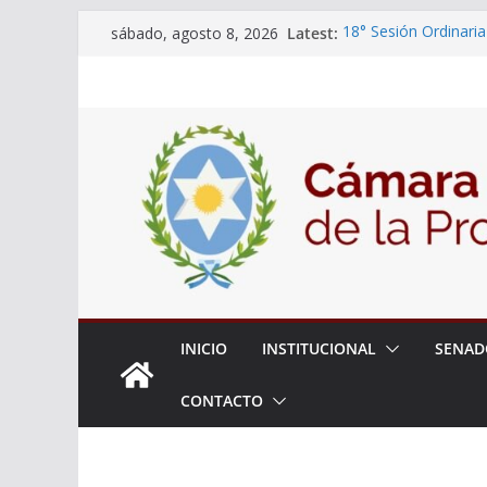
Skip
Latest:
18° Sesión Ordinaria
sábado, agosto 8, 2026
to
30/07/2026
El Senado trabaja en
content
estudiantes del ciber
Expte. N° 90-34.517
Roque
Expte. Nº 90-34.516
de Protección y Cont
INICIO
INSTITUCIONAL
SENAD
CONTACTO