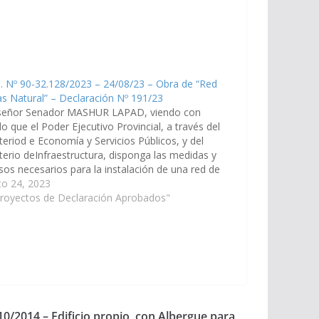
. Nº 90-32.128/2023 – 24/08/23 – Obra de “Red
s Natural” – Declaración Nº 191/23
señor Senador MASHUR LAPAD, viendo con
o que el Poder Ejecutivo Provincial, a través del
teriod e Economía y Servicios Públicos, y del
terio deInfraestructura, disponga las medidas y
sos necesarios para la instalación de una red de
atural para provisión domiciliaria de ese
to 24, 2023
cio en las localidades cabeceras…
Proyectos de Declaración Aprobados"
10/2014 – Edificio propio, con Albergue para