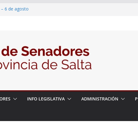
 – 6 de agosto
 un proyecto de ley para proteger a los
acoso y la violencia en las redes
/2026 – 06/08/26 – Fiesta patronal San
/2026 – 06/08/26 – Créase el Ente Salteño
rol Vegetal
ORES
INFO LEGISLATIVA
ADMINISTRACIÓN
P