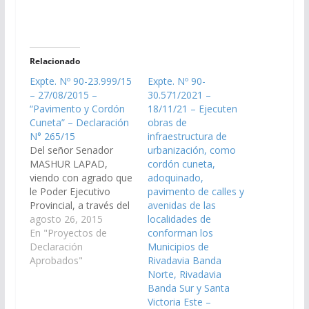
Relacionado
Expte. Nº 90-23.999/15
Expte. Nº 90-
– 27/08/2015 –
30.571/2021 –
“Pavimento y Cordón
18/11/21 – Ejecuten
Cuneta” – Declaración
obras de
N° 265/15
infraestructura de
Del señor Senador
urbanización, como
MASHUR LAPAD,
cordón cuneta,
viendo con agrado que
adoquinado,
le Poder Ejecutivo
pavimento de calles y
Provincial, a través del
avenidas de las
Ministerio de
agosto 26, 2015
localidades de
Economía,
En "Proyectos de
conforman los
Infraestructura y
Declaración
Municipios de
Servicios Públicos,
Aprobados"
Rivadavia Banda
Secretaria de Obras
Norte, Rivadavia
Públicas; arbitren las
Banda Sur y Santa
medidas necesarias, a
Victoria Este –