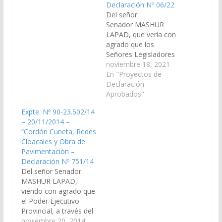
los fines que se
Declaración Nº 06/22
incorpore en el Plan de
Del señor
Obras Publicas del
Senador MASHUR
Presupuesto 2.016 de
LAPAD, que vería con
la Provincia y…
agrado que los
Señores Legisladores
por Salta, gestionen
noviembre 18, 2021
ante el Poder Ejecutivo
En "Proyectos de
nacional, a través de
Declaración
sus Organismos
Aprobados"
competentes, las
Expte. Nº 90-23.502/14
medidas necesarias
– 20/11/2014 –
para que por licitación
“Cordón Cuneta, Redes
nacional o por destino
Cloacales y Obra de
de fondos nacionales,
Pavimentación –
se ejecuten obras de
Declaración Nº 751/14
infraestructura de
Del señor Senador
urbanización, como
MASHUR LAPAD,
cordón cuneta,…
viendo con agrado que
el Poder Ejecutivo
Provincial, a través del
ministerio de
noviembre 20, 2014