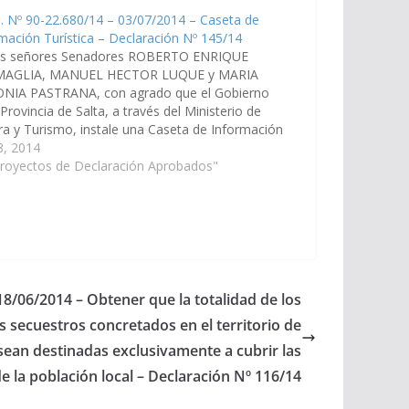
. Nº 90-22.680/14 – 03/07/2014 – Caseta de
mación Turística – Declaración Nº 145/14
os señores Senadores ROBERTO ENRIQUE
AGLIA, MANUEL HECTOR LUQUE y MARIA
NIA PASTRANA, con agrado que el Gobierno
 Provincia de Salta, a través del Ministerio de
ra y Turismo, instale una Caseta de Información
tica, en el Puesto de Control Caminero ubicado
 8, 2014
 límite con la…
Proyectos de Declaración Aprobados"
18/06/2014 – Obtener que la totalidad de los
s secuestros concretados en el territorio de
sean destinadas exclusivamente a cubrir las
e la población local – Declaración Nº 116/14