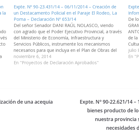
ón
Expte. Nº 90-23.431/14 – 06/11/2014 – Creación de
Expte
 la
un Destacamento Policial en el Paraje El Rodeo, La
Infor
°
Poma – Declaración Nº 653/14
De l
Del señor Senador DANI RAÚL NOLASCO, viendo
GRAM
ndo
con agrado que el Poder Ejecutivo Provincial, a través
ANTO
avés
del Ministerio de Economía, Infraestructura y
de la
cto
Servicios Públicos, instrumente los mecanismos
Cultu
necesarios para que incluya en el Plan de Obras del
Turís
julio
a
Presupuesto General de la Provincia Ejercicio año
noviembre 6, 2014
en el
En "
2.015, la creación de un Destacamento…
En "Proyectos de Declaración Aprobados"
lización de una acequia
Expte. Nº 90-22.621/14 – 
bienes producto de lo
nuestra provincia 
necesidades d