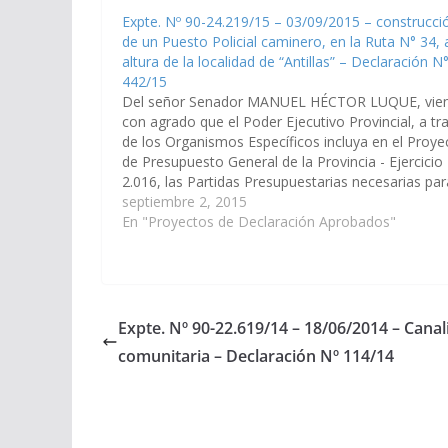
Expte. Nº 90-24.219/15 – 03/09/2015 – construcci
de un Puesto Policial caminero, en la Ruta N° 34, a
altura de la localidad de “Antillas” – Declaración N
442/15
Del señor Senador MANUEL HÉCTOR LUQUE, vie
con agrado que el Poder Ejecutivo Provincial, a tr
de los Organismos Específicos incluya en el Proye
de Presupuesto General de la Provincia - Ejercicio
2.016, las Partidas Presupuestarias necesarias par
que se proceda a la construcción de un Puesto
septiembre 2, 2015
Policial caminero, en…
En "Proyectos de Declaración Aprobados"
Expte. Nº 90-22.619/14 – 18/06/2014 – Cana
comunitaria – Declaración Nº 114/14