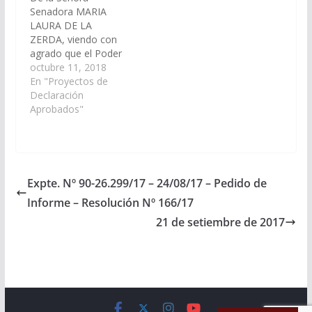
Senadora MARIA
LAURA DE LA
ZERDA, viendo con
agrado que el Poder
Ejecutivo Provincial,
octubre 11, 2018
incluya en el Plan de
En "Proyectos de
Trabajos Públicos del
Declaración
Presupuesto General
Aprobados"
de la Provincia-
Ejercicio 2019, la obra
de tendido de la red de
gas natural para la
conexión domiciliaria
Expte. Nº 90-26.299/17 – 24/08/17 – Pedido de
en los parajes de Las
Informe – Resolución Nº 166/17
Tunas y…
21 de setiembre de 2017