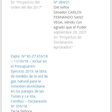
de los Cerrillos. Expte.
En "Proyectos del
Nº 384/21
Nº 90-26.361/17 –
orden del día 2017"
Del señor
Ampliación de la obra
Senador CARLOS
de iluminación sobre la
FERNANDO SANZ
Ruta Provincial N° 24,
VEGA, viendo con
jurisdicción del
agrado que el Poder
Municipio de San José
Ejecutivo Provincial
septiembre 29, 2021
de…
incluya en el Plan de
En "Proyectos de
Obras Públicas del
Declaración
Presupuesto General
Aprobados"
de la Provincia –
Expte. Nº 90-27.416/18
Ejercicio 2.022 obra de
– 11/10/18 – Incluir en
tendido de red de gas
el Presupuesto
natural en Barrio Las
Ejercicio 2019, la obra
Tunas, departamento
de tendido de la red de
Cerrillos. (Expte. Nº 90-
gas natural para la
30.306/2021, a la
conexión domiciliaria
Comisión de Obras…
en los parajes de las
Tunas y La Isla,
Cerrillos – Declaración
Nº 359/18
De la Señora