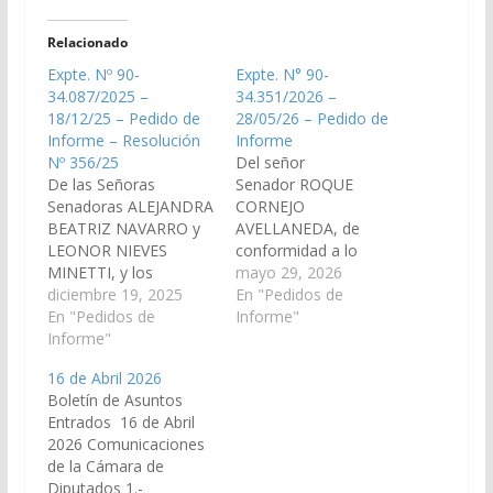
Relacionado
Expte. Nº 90-
Expte. N° 90-
34.087/2025 –
34.351/2026 –
18/12/25 – Pedido de
28/05/26 – Pedido de
Informe – Resolución
Informe
Nº 356/25
Del señor
De las Señoras
Senador ROQUE
Senadoras ALEJANDRA
CORNEJO
BEATRIZ NAVARRO y
AVELLANEDA, de
LEONOR NIEVES
conformidad a lo
MINETTI, y los
preceptuado por el
mayo 29, 2026
Señores Senadores
diciembre 19, 2025
artículo 116 de la
En "Pedidos de
GONZALO CARO
En "Pedidos de
Constitución de la
Informe"
DAVALOS, JORGE
Informe"
Provincia de Salta, y el
PABLO SOTO,
artículo 149 del
16 de Abril 2026
WALTER HERNAN
Reglamento interno
Boletín de Asuntos
CRUZ, JUAN CRUZ
del Senado, requiérase
Entrados 16 de Abril
CURA, MANUEL
al Sr. Presidente del
2026 Comunicaciones
OSCAR PAILLER,
Directorio de Aguas
de la Cámara de
MANRIQUE IVAN
del Norte (COSAYSA):
Diputados 1.-
BURGOS, ARNALDO
1.- Informe y