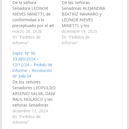
De la señora
De las Señoras
Senadora LEONOR
Senadoras ALEJANDRA
NIEVES MINETTI, de
BEATRIZ NAVARRO y
conformidad a lo
LEONOR NIEVES
preceptuado por el art.
MINETTI, y los
116 de la Constitución
marzo 26, 2026
Señores Senadores
diciembre 19, 2025
de la provincia de Salta
En "Pedidos de
GONZALO CARO
En "Pedidos de
y el art. 149 del
Informe"
DAVALOS, JORGE
Informe"
reglamento interno de
PABLO SOTO,
Expte. Nº 90-
este Cuerpo, reiterar el
WALTER HERNAN
33.289/2024 –
Pedido de Informe que
CRUZ, JUAN CRUZ
12/12/24 – Pedido de
fue aprobado el
CURA, MANUEL
informe – Resolución
04/12/25 mediante
OSCAR PAILLER,
Nº 340/24
Resolución No 323/25,
MANRIQUE IVAN
De los señores
emitido por la
BURGOS, ARNALDO
Senadores LEOPOLDO
Cámara…
LUIS ALTAMIRANO,
ARSENIO SALVA, DANI
DANIEL HECTOR D
RAUL NOLASCO y las
´AURIA, CARLOS
señoras Senadoras
FABIAN LÓPEZ,
SONIA ELIZABETH
diciembre 12, 2024
CARLOS NICOLAS
MAGNO y LEONOR
En "Pedidos de
GUITIAN, ENRIQUE
NIEVES MINETTI, de
Informe"
ANTONIO CORNEJO
conformidad a lo