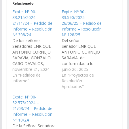
Relacionado
Expte. Nº 90-
Expte. Nº 90-
33.215/2024 –
33.590/2025 –
21/11/24 – Pedido de
26/06/25 – Pedido de
Informe – Resolución
Informe – Resolución
Nº 308/24
Nº 128/25
De los señores
Del señor
Senadores ENRIQUE
Senador ENRIQUE
ANTONIO CORNEJO
ANTONIO CORNEJO
SARAVIA, GONZALO
SARAVIA, de
CARO DAVALOS,
conformidad a lo
ESTEBAN D´ANDREA
noviembre 21, 2024
preceptuado por el art.
junio 26, 2025
CORNEJO, JORGE
En "Pedidos de
116 de la Constitución
En "Proyectos de
PABLO SOTO,
Informe"
de la provincia de Salta
Resolución
CARLOS FABIAN
y el art. 149 del
Aprobados"
LOPEZ, MANUEL
reglamento interno de
Expte. Nº 90-
OSCAR PAILLER,
este Cuerpo, requerir
32.573/2024 –
HECTOR MIGUEL
al Sr. Ministro de
21/03/24 – Pedido de
CALABRO y las
Infraestructura informe
Informe – Resolución
señoras Senadoras
en el plazo de cinco
Nº 10/24
SONIA ELIZABETH
(05) días, respecto a la
De la Señora Senadora
MAGNO y LEONOR
obra…