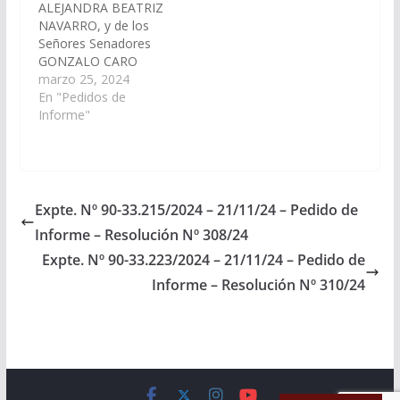
ALEJANDRA BEATRIZ
NIEVES MINETTI, de
NAVARRO, y de los
conformidad a lo
Señores Senadores
dipuesto por el art. 116
GONZALO CARO
de la Constitución de
DAVALOS, JUAN CRUZ
marzo 25, 2024
la…
CURA, WALTER
En "Pedidos de
HERNAN CRUZ, LUIS
Informe"
ARNALDO
ALTAMIRANO,
MANUEL OSCAR
PAILLER, DANI RAUL
NOLASCO, ESTEBAN
Expte. Nº 90-33.215/2024 – 21/11/24 – Pedido de
D´ANDREA CORNEJO,
Informe – Resolución Nº 308/24
JORGE PABLO SOTO,
y ENRIQUE ANTONIO
Expte. Nº 90-33.223/2024 – 21/11/24 – Pedido de
CORNEJO SARAVIA, de
Informe – Resolución Nº 310/24
conformidad a lo
preceptuado por el Art.
116…