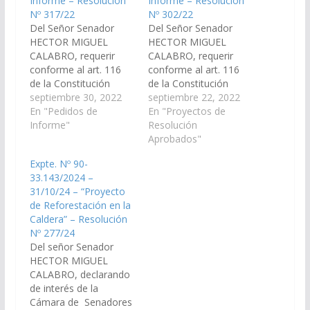
Informe – Resolución
Informe – Resolución
Nº 317/22
Nº 302/22
Del Señor Senador
Del Señor Senador
HECTOR MIGUEL
HECTOR MIGUEL
CALABRO, requerir
CALABRO, requerir
conforme al art. 116
conforme al art. 116
de la Constitución
de la Constitución
Provincial y el Art. 149
septiembre 30, 2022
Provincial y el Art. 149
septiembre 22, 2022
del Reglamento de
En "Pedidos de
del Reglamento de
En "Proyectos de
este Cuerpo al Sr.
Informe"
este Cuerpo al Sr.
Resolución
Secretario de Bienes y
Ministro de
Aprobados"
Tierras del Estado para
Infraestructuras y/o al
Expte. Nº 90-
que informen en un
Sr. Secretario de
33.143/2024 –
plazo de diez (10) días
Recursos Hídricos y/o
31/10/24 – “Proyecto
hábiles lo siguiente:
al Secretario de Obras
de Reforestación en la
Departamento: La
Públicas, para que
Caldera” – Resolución
Caldera- Perilago…
informen en un plazo
Nº 277/24
de diez…
Del señor Senador
HECTOR MIGUEL
CALABRO, declarando
de interés de la
Cámara de Senadores