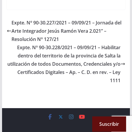
correspondiente, en un
informe, remitiendo
plazo de 10 (diez) días,
copia de…
…
Expte. Nº 90-30.227/2021 – 09/09/21 – Jornada del
Arte Integrador Jesús Ramón Vera 2.021” –
Resolución Nº 127/21
Expte. Nº 90-30.228/2021 – 09/09/21 – Habilitar
dentro del territorio de la provincia de Salta la
utilización de todos Documentos, Credenciales y/o
Certificados Digitales – Ap. – C. D. en rev. – Ley
1111
Copyright © 2026
Cámara de Senadores
. All rights reserved.
Suscribir
Theme:
ColorMag
by ThemeGrill. Powered by
WordPress
.