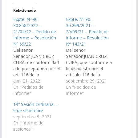
Relacionado
Expte. Nº 90-
Expte. Nº 90-
30.858/2022 –
30.299/2021 –
21/04/22 – Pedido de
29/09/21 – Pedido de
Informe – Resolución
Informe – Resolución
Nº 69/22
Nº 143/21
Del señor
Del señor
Senador JUAN CRUZ
Senador JUAN CRUZ
CURÁ, de conformidad
CURÁ, que conforme a
a lo preceptuado por el
lo dispuesto por el
art. 116 de la
artículo 116 de la
Constitución Provincial
abril 21, 2022
Constitución de la
septiembre 29, 2021
y al Art. 149 del
En "Pedidos de
Provincia de Salta y el
En "Pedidos de
Reglamento Interno de
Informe"
artículo Nº 149 del
Informe"
esta Cámara, requerir
Reglamento de este
19º Sesión Ordinaria –
al Instituto Provincial
Cuerpo, requerir
9 de setiembre
de Vivienda, que
nuevamente al
septiembre 9, 2021
informe, remitiendo
Presidente de
En "Informe de
copia de la
Compañía Salteña de
sesiones"
documentación
Agua y Saneamiento
respaldatoria
S.A. (Aguas del Norte),