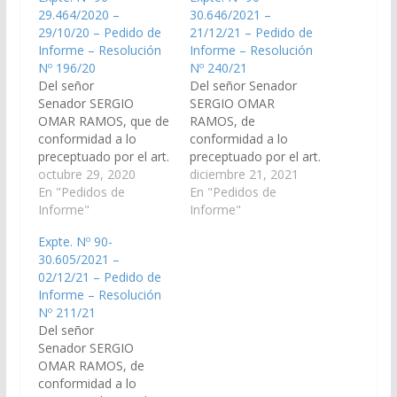
29.464/2020 –
30.646/2021 –
29/10/20 – Pedido de
21/12/21 – Pedido de
Informe – Resolución
Informe – Resolución
Nº 196/20
Nº 240/21
Del señor
Del señor Senador
Senador SERGIO
SERGIO OMAR
OMAR RAMOS, que de
RAMOS, de
conformidad a lo
conformidad a lo
preceptuado por el art.
preceptuado por el art.
116 de la Constitución
octubre 29, 2020
116 de la Constitución
diciembre 21, 2021
de la Provincia de Salta
En "Pedidos de
Provincial y al art. 149
En "Pedidos de
y el art. 149 del
Informe"
del Reglamento
Informe"
Reglamento Interno de
Interno de esta
Expte. Nº 90-
este Cuerpo, requerir a
Cámara, requerir al
30.605/2021 –
la Secretaría de
señor Ministro de
02/12/21 – Pedido de
Minería y Energía de la
Salud Pública, informe
Informe – Resolución
Provincia, para que en
en el plazo de cinco
Nº 211/21
el plazo de 10…
días lo siguiente; 1)
Del señor
Tipo de medicamentos
Senador SERGIO
que…
OMAR RAMOS, de
conformidad a lo