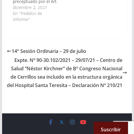
preceptuado por el Art.
116 de la Constitución
diciembre 2, 2021
Provincial y al Art. 149
En "Pedidos de
del Reglamento
Informe"
interno de la Cámara
requerir, al Sr. Ministro
de Producción y
Desarrollo Sustentable
y por su intermedio a
14° Sesión Ordinaria – 29 de julio
la Secretaria de
Expte. Nº 90-30.102/2021 – 29/07/21 – Centro de
Minería y Energía,
informe en…
Salud “Néstor Kirchner” de Bº Congreso Nacional
de Cerrillos sea incluido en la estructura orgánica
del Hospital Santa Teresita – Declaración Nº 210/21
Copyright © 2026
Cámara de Senadores
. All rights reserved.
Suscribir