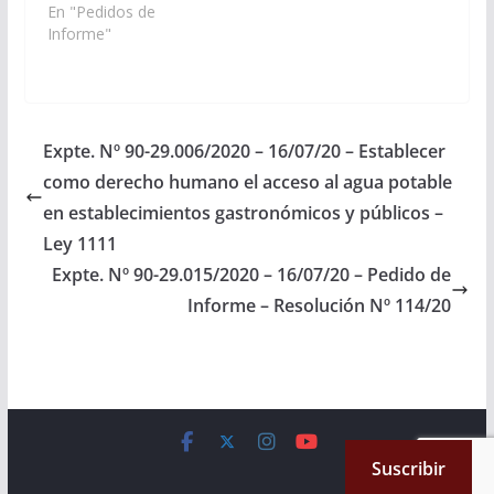
Provincial y 149 del
En "Pedidos de
Reglamento de este
Informe"
Cuerpo, se requiera al
Ministerio de Salud de
la Provincia, para que
en un plazo de 5 días
informe: 1) Cantidad
Expte. Nº 90-29.006/2020 – 16/07/20 – Establecer
de kits de testeos y…
como derecho humano el acceso al agua potable
en establecimientos gastronómicos y públicos –
Ley 1111
Expte. Nº 90-29.015/2020 – 16/07/20 – Pedido de
Informe – Resolución Nº 114/20
Copyright © 2026
Cámara de Senadores
. All rights reserved.
Suscribir