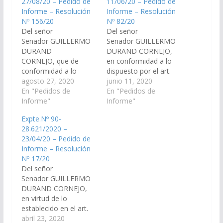
27/08/20 – Pedido de
11/06/20 – Pedido de
Informe – Resolución
Informe – Resolución
Nº 156/20
Nº 82/20
Del señor
Del señor
Senador GUILLERMO
Senador GUILLERMO
DURAND
DURAND CORNEJO,
CORNEJO, que de
en conformidad a lo
conformidad a lo
dispuesto por el art.
preceptuado por el art.
agosto 27, 2020
116 de la Constitución
junio 11, 2020
116 de la Constitución
En "Pedidos de
Provincial y el art. 149
En "Pedidos de
de la Provincia de Salta
Informe"
del Reglamento de
Informe"
y el art. 149 del
este Cuerpo, requerir a
Expte.Nº 90-
Reglamento Interno de
la señora Ministra de
28.621/2020 –
este Cuerpo, se
Salud Pública de la
23/04/20 – Pedido de
requiera a la Sra.
Provincia, informe en
Informe – Resolución
Ministra de Salud de la
el plazo de cinco días:
Nº 17/20
Provincia, para que en
a) Los motivos por
Del señor
un plazo de (5)…
los…
Senador GUILLERMO
DURAND CORNEJO,
en virtud de lo
establecido en el art.
116 de la Constitución
abril 23, 2020