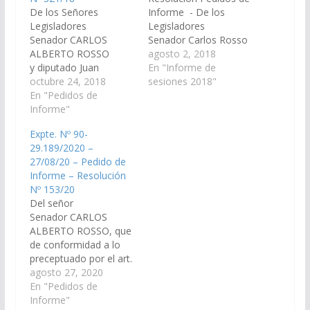
De los Señores
Informe - De los
Legisladores
Legisladores
Senador CARLOS
Senador Carlos Rosso
ALBERTO ROSSO
y Diputado Juan
agosto 2, 2018
y diputado Juan
Fernández Molina,
En "Informe de
Fernández, en
octubre 24, 2018
solicitar al señor Jefe
sesiones 2018"
conformidad a lo
En "Pedidos de
de Gabinete de
dispuesto por el Art.
Informe"
Ministros y por su
116 de la Constitución
intermedio: 1) al
Expte. Nº 90-
Provincial y el Art. 149
Ministerio de
29.189/2020 –
del Reglamento de
Infraestructura, Tierra
27/08/20 – Pedido de
este Cuerpo, requerir
y Vivienda, en un plazo
Informe – Resolución
al Sr. Jefe de Gabinete
de 5 días informe lo
Nº 153/20
de Ministros y por su
siguiente: a) situación
Del señor
intermedio al
en la…
Senador CARLOS
Ministerio de
ALBERTO ROSSO, que
Educación, Ciencia y
de conformidad a lo
Tecnología para…
preceptuado por el art.
116 de la Constitución
agosto 27, 2020
de la Provincia de Salta
En "Pedidos de
y el art. 149 del
Informe"