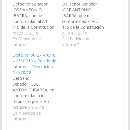
Del señor Senador
Del señor Senador
JOSE ANTONIO
JOSE ANTONIO
IBARRA, que de
IBARRA, que de
conformidad al Art.
conformidad al Art.
116 de la Constitución
116 de la Constitución
de la provincia de Salta
mayo 3, 2018
Provincial y el Art. 149
julio 18, 2019
y el Art. 149 del
En "Pedidos de
del Reglamento de
En "Pedidos de
Reglamento Interno de
Informe"
este Cuerpo, se
Informe"
este Cuerpo, se
requiera al Jefe de
Expte. Nº 90-27.476/18
requiera al Jefe de
Gabinete de Ministros
– 25/10/18 – Pedido de
Gabinete de Ministros
a través de los
Informe – Resolución
y por su intermedio al
organismos
Nº 320/18
Ministro de Seguridad
correspondientes,
Del Señor
y/o a quien
informe en el término
Senador JOSE
corresponda,…
de 5 días, la fecha
ANTONIO IBARRA, en
probable de…
conformidad a lo
dispuesto por el Art.
116 de la Constitución
octubre 24, 2018
Provincial y el Art. 149
En "Pedidos de
del Reglamento de
Informe"
este Cuerpo, requerir