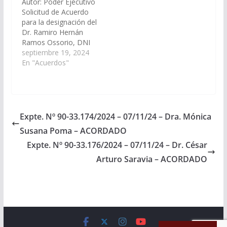
Autor: Poder Ejecutivo
Acuerdos y
del art.27 inc. 9, PASE a
Solicitud de Acuerdo
Designaciones).
Comisión de Justicia,
para la designación del
Acuerdos y
Dr. Ramiro Hernán
Designaciones.
Ramos Ossorio, DNI
Acordado, el
N° 27.455.479, en el
septiembre 19, 2024
04/07/2024.
cargo de Fiscal de
En "Acuerdos"
Impugnación
N°3. (Expte. Nº 90-
32.968/2024, a la
Comisión de Justicia,
Acuerdos y
Expte. Nº 90-33.174/2024 – 07/11/24 – Dra. Mónica
Designaciones).
Susana Poma – ACORDADO
Acordado, el
17/10/2024.
Expte. Nº 90-33.176/2024 – 07/11/24 – Dr. César
Arturo Saravia – ACORDADO