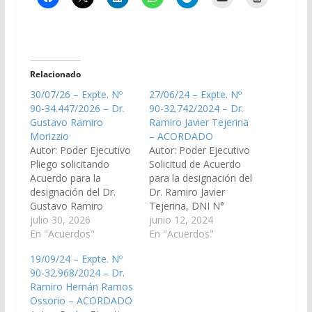
Relacionado
30/07/26 – Expte. Nº
27/06/24 – Expte. Nº
90-34.447/2026 – Dr.
90-32.742/2024 – Dr.
Gustavo Ramiro
Ramiro Javier Tejerina
Morizzio
– ACORDADO
Autor: Poder Ejecutivo
Autor: Poder Ejecutivo
Pliego solicitando
Solicitud de Acuerdo
Acuerdo para la
para la designación del
designación del Dr.
Dr. Ramiro Javier
Gustavo Ramiro
Tejerina, DNI N°
Morizzio, DNI N°
julio 30, 2026
28.261.105, como
junio 12, 2024
24.864.389, en el cargo
En "Acuerdos"
reemplazante del
En "Acuerdos"
de Juez de Garantías
cargo de Defensor
19/09/24 – Expte. Nº
N° 2 del Distrito
Oficial Penal del
90-32.968/2024 – Dr.
Judicial Orán. (Expte. Nº
Distrito Judicial del
Ramiro Hernán Ramos
90-34.447/2026, a la
Centro. (Expte. Nº 90-
Ossorio – ACORDADO
Comisión de Justicia,
32.742/2024, en virtud