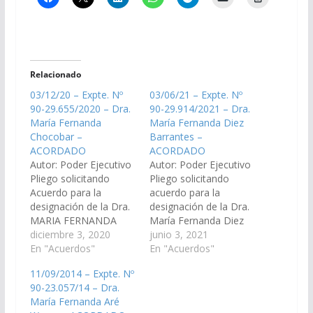
Relacionado
03/12/20 – Expte. Nº
03/06/21 – Expte. Nº
90-29.655/2020 – Dra.
90-29.914/2021 – Dra.
María Fernanda
María Fernanda Diez
Chocobar –
Barrantes –
ACORDADO
ACORDADO
Autor: Poder Ejecutivo
Autor: Poder Ejecutivo
Pliego solicitando
Pliego solicitando
Acuerdo para la
acuerdo para la
designación de la Dra.
designación de la Dra.
MARIA FERNANDA
María Fernanda Diez
CHOCOBAR, D.N.I Nº
diciembre 3, 2020
Barrantes, D.N.I. N°
junio 3, 2021
29.074.905, como
En "Acuerdos"
18.540.768, en el cargo
En "Acuerdos"
reemplazante para el
de Juez de Primera en
11/09/2014 – Expte. Nº
cargo de Asesor de
lo Civil y Comercial de
90-23.057/14 – Dra.
Incapaces N° 2 del
Quinta Nominación,
María Fernanda Aré
Distrito Judicial
Distrito Judicial del