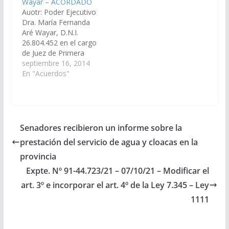
Wayar – ACORDADO
Tartagal. (Expte. Nº 90-
Centro. (Expte. Nº 90-
Auotr: Poder Ejecutivo
29.655/2020, en virtud
29.914/2021, a la
Dra. María Fernanda
del Art. 27 inc. 9 se gira
Comisión de Justicia,
Aré Wayar, D.N.I.
a la Comisión de
Acuerdos y
26.804.452 en el cargo
Justicia, Acuerdos…
Designaciones).
de Juez de Primera
ACORDADO, el…
Instancia en lo Civil y
septiembre 16, 2014
Comercial de Onceava
En "Acuerdos"
Nominación del
Distrito Judicial del
Centro. (Expte. Nº 90-
23.057/14 - A la
Comisión de Justicia,
Senadores recibieron un informe sobre la
Acuerdos y
prestación del servicio de agua y cloacas en la
Designaciones).
Acordado el
provincia
23/10/2014
Expte. Nº 91-44.723/21 – 07/10/21 – Modificar el
art. 3º e incorporar el art. 4º de la Ley 7.345 – Ley
1111