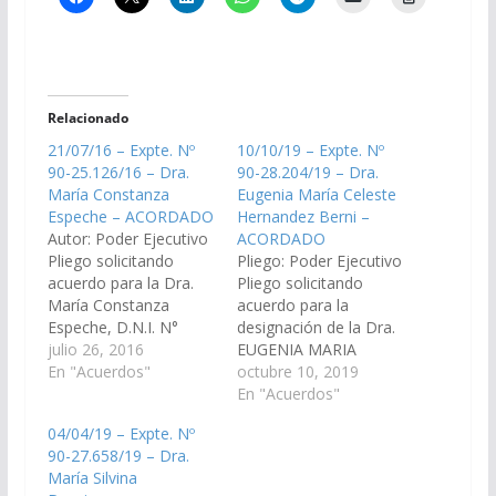
Relacionado
21/07/16 – Expte. Nº
10/10/19 – Expte. Nº
90-25.126/16 – Dra.
90-28.204/19 – Dra.
María Constanza
Eugenia María Celeste
Espeche – ACORDADO
Hernandez Berni –
Autor: Poder Ejecutivo
ACORDADO
Pliego solicitando
Pliego: Poder Ejecutivo
acuerdo para la Dra.
Pliego solicitando
María Constanza
acuerdo para la
Espeche, D.N.I. N°
designación de la Dra.
26.031.927 en el cargo
julio 26, 2016
EUGENIA MARIA
de Juez de Primera
En "Acuerdos"
CELESTE HERNANDEZ
octubre 10, 2019
Instancia del Trabajo
BERNI, D.N.I Nº
En "Acuerdos"
N° 3 del Distrito
29.889.630, como
04/04/19 – Expte. Nº
Judicial del
Asesor de Incapaces
90-27.658/19 – Dra.
Centro. (Expte. Nº 90-
Nº 5 del Distrito Judicial
María Silvina
25.126/16 - A la
del Centro. (Expte. Nº