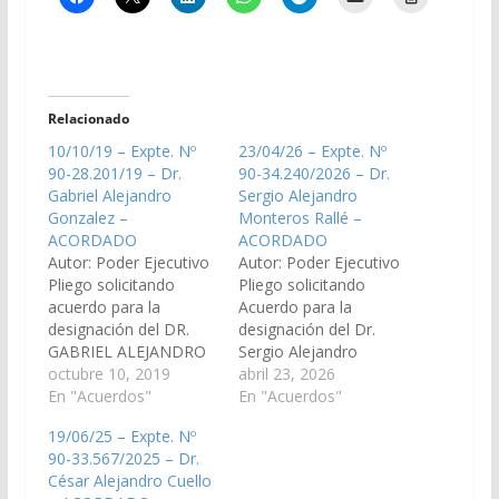
Relacionado
10/10/19 – Expte. Nº
23/04/26 – Expte. Nº
90-28.201/19 – Dr.
90-34.240/2026 – Dr.
Gabriel Alejandro
Sergio Alejandro
Gonzalez –
Monteros Rallé –
ACORDADO
ACORDADO
Autor: Poder Ejecutivo
Autor: Poder Ejecutivo
Pliego solicitando
Pliego solicitando
acuerdo para la
Acuerdo para la
designación del DR.
designación del Dr.
GABRIEL ALEJANDRO
Sergio Alejandro
GONZALEZ, D.N.I Nº
octubre 10, 2019
Monteros Rallé, DNI
abril 23, 2026
25.618.869, como
En "Acuerdos"
N° 32.537.287, en el
En "Acuerdos"
Fiscal Penal del Distrito
cargo de Juez de
19/06/25 – Expte. Nº
Judicial Centro. (Expte.
Primera Instancia del
90-33.567/2025 – Dr.
Nº 90-28.201/19, a la
Trabajo N° 1, del
César Alejandro Cuello
Comisión de Justicia,
Distrito Judicial de