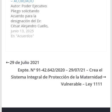
– ACORDADO
Acuerdos y
Orán. (Expte. Nº 90-
Autor: Poder Ejecutivo
Designaciones)
34.240/2026, a la
Pliego solicitando
Acordado el
Comisión de Justicia,
Acuerdo para la
28/11/2019
Acuerdos y
designación del Dr.
Designaciones).
César Alejandro Cuello,
Acordado, el
DNI N° 22.637.121, en
junio 13, 2025
28/05/2026.
el cargo de Defensor
En "Acuerdos"
Oficial Penal Nª 9 del
Distrito Judicial del
Centro. (Expte, Nº 90-
33.567/2025, a la
Comisión de Justicia,
29 de Julio 2021
Acuerdo y
Expte. Nº 91-42.642/2020 – 29/07/21 – Crea el
Designaciones).
Acordado, el
Sistema Integral de Protección de la Maternidad
07/08/2025.
Vulnerable – Ley 1111