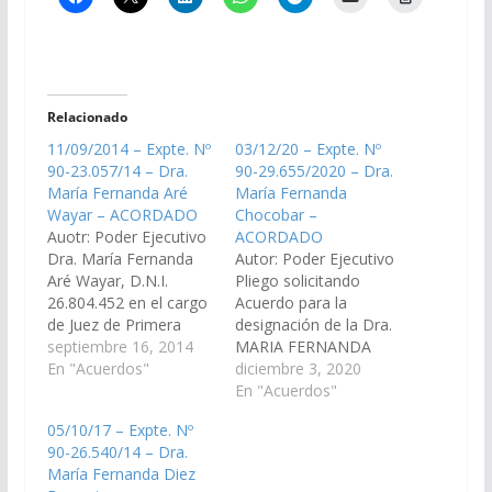
Relacionado
11/09/2014 – Expte. Nº
03/12/20 – Expte. Nº
90-23.057/14 – Dra.
90-29.655/2020 – Dra.
María Fernanda Aré
María Fernanda
Wayar – ACORDADO
Chocobar –
Auotr: Poder Ejecutivo
ACORDADO
Dra. María Fernanda
Autor: Poder Ejecutivo
Aré Wayar, D.N.I.
Pliego solicitando
26.804.452 en el cargo
Acuerdo para la
de Juez de Primera
designación de la Dra.
Instancia en lo Civil y
septiembre 16, 2014
MARIA FERNANDA
Comercial de Onceava
En "Acuerdos"
CHOCOBAR, D.N.I Nº
diciembre 3, 2020
Nominación del
29.074.905, como
En "Acuerdos"
Distrito Judicial del
reemplazante para el
05/10/17 – Expte. Nº
Centro. (Expte. Nº 90-
cargo de Asesor de
90-26.540/14 – Dra.
23.057/14 - A la
Incapaces N° 2 del
María Fernanda Diez
Comisión de Justicia,
Distrito Judicial