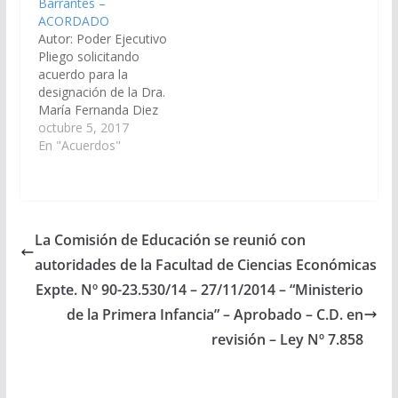
Barrantes –
Acuerdos y
Tartagal. (Expte. Nº 90-
ACORDADO
Designaciones).
29.655/2020, en virtud
Autor: Poder Ejecutivo
Acordado el
del Art. 27 inc. 9 se gira
Pliego solicitando
23/10/2014
a la Comisión de
acuerdo para la
Justicia, Acuerdos…
designación de la Dra.
María Fernanda Diez
Barrantes, DNI N°
octubre 5, 2017
18.540.768, como
En "Acuerdos"
reemplazante del
cargo de Juez de
Primera Instancia en lo
Civil y Comercial de
Quinta Nominación del
La Comisión de Educación se reunió con
Distrito Judicial del
autoridades de la Facultad de Ciencias Económicas
Centro. (Expte. Nº 90-
26.540/14 – A la
Expte. Nº 90-23.530/14 – 27/11/2014 – “Ministerio
Comisión de Justicia,…
de la Primera Infancia” – Aprobado – C.D. en
revisión – Ley Nº 7.858