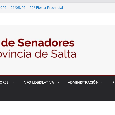
026 – 06/08/26 – 50º Fiesta Provincial
2026 – 06/08/26 – Primera Edición de
ción Secundaria, Puente de Unión
026 – 06/08/26 – Presentación del libro
ada del Dr. Víctor Alfredo Frías
026 – 06/08/26 – 82° Edición de la Expo
2026 – 06/08/26 – “Historia y memoria
ritorio del pueblo Kolla en el municipio de
ORES
INFO LEGISLATIVA
ADMINISTRACIÓN
P