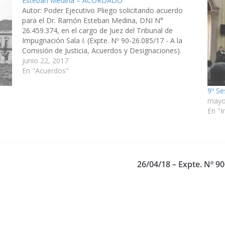
Esteban Medina – ACORDADO
Autor: Poder Ejecutivo Pliego solicitando acuerdo
para el Dr. Ramón Esteban Medina, DNI N°
26.459.374, en el cargo de Juez del Tribunal de
Impugnación Sala I. (Expte. Nº 90-26.085/17 - A la
Comisión de Justicia, Acuerdos y Designaciones).
Acordado el 17/08/2017
junio 22, 2017
En "Acuerdos"
9º Se
mayo
En "I
26/04/18 – Expte. Nº 90