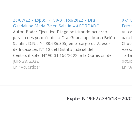
28/07/22 – Expte. Nº 90-31.160/2022 – Dra.
07/10
Guadalupe María Belén Salatín – ACORDADO
Fern
Autor: Poder Ejecutivo Pliego solicitando acuerdo
Autor
para la designación de la Dra. Guadalupe María Belén
para 
Salatín, D.N.I. N° 30.636.305, en el cargo de Asesor
Choco
de Incapaces N° 10 del Distrito Judicial del
Aseso
Centro. (Expte. Nº 90-31.160/2022, a la Comisión de
Tarta
Justicia, Acuerdos y Designaciones). Acordado, el
julio 28, 2022
Justi
octub
18/08/2022.
En "Acuerdos"
fech
En "
Expte. Nº 90-27.284/18 – 20/0