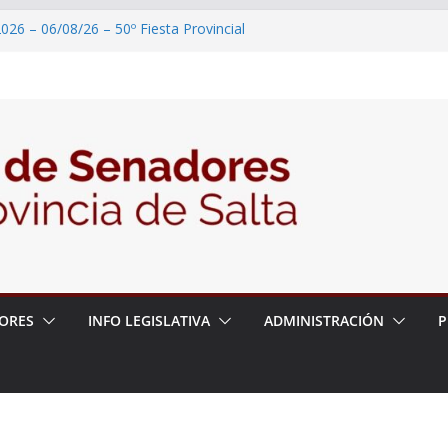
026 – 06/08/26 – 50º Fiesta Provincial
2026 – 06/08/26 – Primera Edición de
ción Secundaria, Puente de Unión
026 – 06/08/26 – Presentación del libro
ada del Dr. Víctor Alfredo Frías
026 – 06/08/26 – 82° Edición de la Expo
2026 – 06/08/26 – “Historia y memoria
ritorio del pueblo Kolla en el municipio de
ORES
INFO LEGISLATIVA
ADMINISTRACIÓN
P