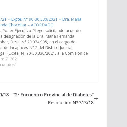
/21 – Expte. Nº 90-30.330/2021 – Dra. María
anda Chocobar – ACORDADO
: Poder Ejecutivo Pliego solicitando acuerdo
la designación de la Dra. María Fernanda
bar, D.N.I. N° 29.074.905, en el cargo de
r de Incapaces N° 2 del Distrito Judicial
gal. (Expte. Nº 90-30.330/2021, a la Comisión de
cia, Acuerdos y Designaciones). Acordado, en
re 7, 2021
a 18/11/2021
Acuerdos"
9/18 – “2º Encuentro Provincial de Diabetes”
– Resolución Nº 313/18