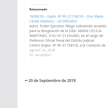
Relacionado
16/08/18 – Expte. Nº 90-27.158/18 – Dra. María
Cecilia Martinez – ACORDADO
Autor: Poder Ejecutivo Pliego solicitando acuerdo
para la designación de la DRA. MARIA CECILIA
MARTINEZ, D.N.I Nº 21.634.683, en el cargo de
Defensor Oficial Penal del Distrito Judicial
Centro (Expte. Nº 90-27.158/18, a la Comisión de
Justicia, Acuerdos y Designaciones). Acordado el
agosto 16, 2018
20/09/2018
En "Acuerdos"
20 de Septiembre de 2018