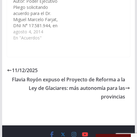
Autor: Poder Ejecutivo
25.899/17 – A la
25.487/16 - A la
Pliego solicitando
Comisión de Justicia,
Comisión de Justicia,
acuerdo para el Dr.
Acuerdos y
Acuerdos y
Miguel Marcelo Farjat,
Designaciones).
Designaciones)
DNI N° 17.581.944, en
Acordado el
Acordado el…
el cargo de Juez de
agosto 4, 2014
01/06/2017
Primera Instancia del
En "Acuerdos"
Trabajo N° 5 del
Distrito Judicial del
Centro.(Expte. Nº 90-
22.712/14 - A la
Comisión de Justicia,
11/12/2025
Acuerdos y
Flavia Royón expuso el Proyecto de Reforma a la
Designaciones).
Acordado el
Ley de Glaciares: más autonomía para las
02/10/2014
provincias