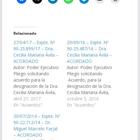
Relacionado
27/04/17 – Expte. Nº
29/09/16 – Expte. Nº
90-25.899/17 – Dra.
90-25.487/16 – Dra.
Cecilia Mariana Ávila –
Cecilia Mariana Ávila –
ACORDADO
ACORDADO
Autor: Poder Ejecutivo
Autor: Poder Ejecutivo
Pliego solicitando
Pliego solicitando
acuerdo para la
Acuerdo, para la
designación de la Dra.
designación de la Dra.
Cecilia Mariana Ávila,
Cecilia Mariana Ávila,
D.N.I. N° 25.498.049,
abril 27, 2017
D.N.I. N° 25.498.049,
octubre 5, 2016
en el cargo de Juez de
En "Acuerdos"
como reemplazante
En "Acuerdos"
Primera Instancia del
del cargo de Juez de
30/07/2014 – Expte. Nº
Trabajo de Cuarta
Primera Instancia del
90-22.712/14 – Dr.
Nominación del
Trabajo N° 4 del
Miguel Marcelo Farjat
Distrito Judicial del
Distrito Judicial del
– ACORDADO
Centro. (Expte. Nº 90-
Centro. (Expte. Nº 90-