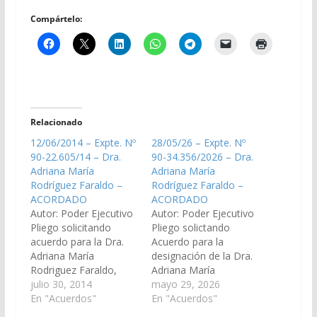
Compártelo:
Relacionado
12/06/2014 – Expte. Nº
28/05/26 – Expte. Nº
90-22.605/14 – Dra.
90-34.356/2026 – Dra.
Adriana María
Adriana María
Rodríguez Faraldo –
Rodríguez Faraldo –
ACORDADO
ACORDADO
Autor: Poder Ejecutivo
Autor: Poder Ejecutivo
Pliego solicitando
Pliego solictando
acuerdo para la Dra.
Acuerdo para la
Adriana María
designación de la Dra.
Rodriguez Faraldo,
Adriana María
DNI Nº 12.553.519, en
julio 30, 2014
Rodríguez Faraldo, D.
mayo 29, 2026
el cargo de Juez de la
En "Acuerdos"
N. I. Nº 12.553.519, en
En "Acuerdos"
Cámara de
el cargo de Jueza de la