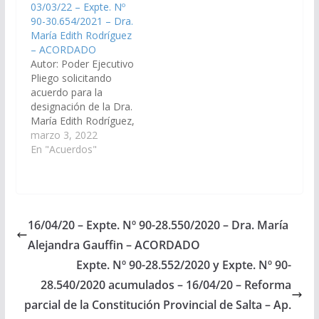
03/03/22 – Expte. Nº
Apelaciones en lo Civil
Corte de Justicia de
90-30.654/2021 – Dra.
y Comercial Sala I del
Salta. (Expte. Nº 90-
María Edith Rodríguez
Distrito Judicial del
34.356/2026, a la
– ACORDADO
Centro. Acordado el
Comisión de Justicia,
Autor: Poder Ejecutivo
10/07/2014
Acuerdos y
Pliego solicitando
Designaciones).
acuerdo para la
Acordado, el
designación de la Dra.
04/06/2026.
María Edith Rodríguez,
D.N.I. N° 26.804.480,
marzo 3, 2022
como Juez del Tribunal
En "Acuerdos"
de Impugnación Sala
II. (Expte. Nº 90-
30.654/2021, a la
Comisión de Justicia,
Acuerdos y
16/04/20 – Expte. Nº 90-28.550/2020 – Dra. María
Designaciones).
Alejandra Gauffin – ACORDADO
Acordado, el
28/04/2022.
Expte. Nº 90-28.552/2020 y Expte. Nº 90-
28.540/2020 acumulados – 16/04/20 – Reforma
parcial de la Constitución Provincial de Salta – Ap.