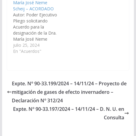
María José Neme
Distrito Judicial del
32.643/2024, a la
Scheij – ACORDADO
Centro. (Expte. Nº 90-
Comisión de Justicia,
Autor: Poder Ejecutivo
29.912/2021, a la
Acuerdos y
Pliego solicitando
Comisión de Justicia,
Designaciones).
Acuerdo para la
Acuerdos y
Acordado, el
designación de la Dra.
Designaciones).
08/08/2024.
María José Neme
ACORDADO, el…
Scheij, DNI N°
julio 25, 2024
29.737.245, como
En "Acuerdos"
reemplazante del
cargo de Defensora
Oficial de Violencia
Familiar y de Género
del Distrito Judicial del
Expte. Nº 90-33.199/2024 – 14/11/24 – Proyecto de
Centro. (Expte. Nº 90-
mitigación de gases de efecto invernadero –
32.805/2024, en virtud
del art.27 inc. 9, PASE a
Declaración Nº 312/24
Comisión de Justicia,…
Expte. Nº 90-33.197/2024 – 14/11/24 – D. N. U. en
Consulta