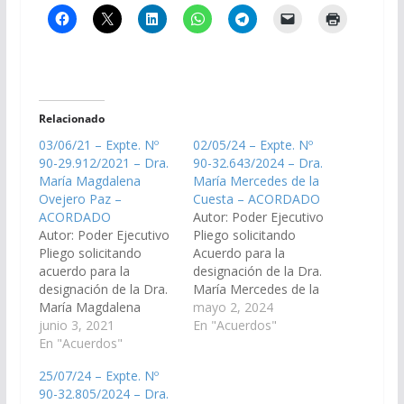
Relacionado
03/06/21 – Expte. Nº
02/05/24 – Expte. Nº
90-29.912/2021 – Dra.
90-32.643/2024 – Dra.
María Magdalena
María Mercedes de la
Ovejero Paz –
Cuesta – ACORDADO
ACORDADO
Autor: Poder Ejecutivo
Autor: Poder Ejecutivo
Pliego solicitando
Pliego solicitando
Acuerdo para la
acuerdo para la
designación de la Dra.
designación de la Dra.
María Mercedes de la
María Magdalena
Cuesta, D.N.I. N°
mayo 2, 2024
Ovejero Paz, D.N.I. N°
junio 3, 2021
21.633.742, en el cargo
En "Acuerdos"
24.138.032, en el cargo
En "Acuerdos"
de Fiscal Penal Juvenil
de Juez de Primera en
N° 1 del Distrito
25/07/24 – Expte. Nº
lo Civil y Comercial de
Judicial del
90-32.805/2024 – Dra.
Novena Nominación,
Centro. (Expte. Nº 90-