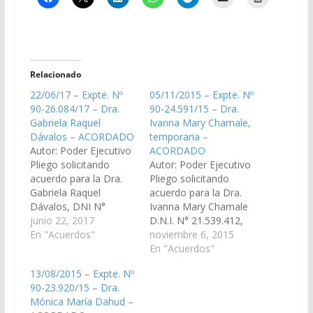
Relacionado
22/06/17 – Expte. Nº
05/11/2015 – Expte. Nº
90-26.084/17 – Dra.
90-24.591/15 – Dra.
Gabriela Raquel
Ivanna Mary Chamale,
Dávalos – ACORDADO
temporaria –
Autor: Poder Ejecutivo
ACORDADO
Pliego solicitando
Autor: Poder Ejecutivo
acuerdo para la Dra.
Pliego solicitando
Gabriela Raquel
acuerdo para la Dra.
Dávalos, DNI N°
Ivanna Mary Chamale
22.785.568, en el cargo
junio 22, 2017
D.N.I. N° 21.539.412,
de Fiscal Penal del
En "Acuerdos"
temporaria, en el
noviembre 6, 2015
Distrito Judicial Centro.
cargo de Juez de la
En "Acuerdos"
(Expte. Nº 90-
Cámara de
13/08/2015 – Expte. Nº
26.084/17 - A la
Apelaciones en lo Civil
90-23.920/15 – Dra.
Comisión de Justicia,
y Comercial -Sala I- del
Mónica María Dahud –
Acuerdos y
Distrito Judicial del