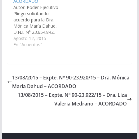
ACORDADO
Designaciones).
Centro.(Expte. Nº 90-
Autor: Poder Ejecutivo
Acordado el
24.591/15). Acordado
Pliego solicitando
17/08/2017
el 05/11/2015
acuerdo para la Dra.
Mónica María Dahud,
D.N.I. N° 23.654.842,
en el cargo de
agosto 12, 2015
Defensor Oficial de
En "Acuerdos"
Violencia Familiar y de
Género del Distrito
Judicial del Sur- Metan
(Expte. Nº 90-
23.920/15 - A la
13/08/2015 – Expte. Nº 90-23.920/15 – Dra. Mónica
Comisión de Justicia,
María Dahud – ACORDADO
Acuerdos y
Designaciones)
13/08/2015 – Expte. Nº 90-23.922/15 – Dra. Liza
Acordado el
Valeria Medrano – ACORDADO
10/09/2015