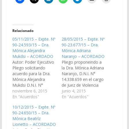
Relacionado
05/11/2015 – Expte. Nº
28/05/2015 – Expte. Nº
90-24.593/15 – Dra.
90-23.677/15 – Dra.
Mónica Alejandra
Mónica Adriana
Mukdsi – ACORDADO
Naranjo – ACORDADO
Autor: Poder Ejecutivo
Pliego proponeindo a
Pliego solicitando
la Dra. Mónica Adriana
acuerdo para la Dra.
Naranjo, D.N.I. N°
Mónica Alejandra
14.338.659 en el cargo
Mukdsi D.N.I. N°
de Juez de Violencia
22.119.029, en el cargo
noviembre 6, 2015
Familiar y de Género
junio 4, 2015
de Juez del Tribunal de
En "Acuerdos"
del Distrito Judicial del
En "Acuerdos"
Juicio Sala VI. (Expte. Nº
Centro, conforme a lo
10/12/2015 – Expte. Nº
90-24.593/15 - A la
previsto en la Ley
90-24.650/15 – Dra.
Comisión de Justicia,
7016. Acordado el
Mónica Beatríz
Acuerdos y
02/07/2015
Lionetto – ACORDADO
Designaciones).