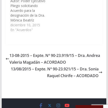
Autor: Poder Ejecutivo
Acordado el
Pliego solicitando
03/12/2015
Acuerdo para la
designación de la Dra.
Mónica Beatríz
Lionetto, D.N.I. Nº
diciembre 10, 2015
16.182.521, en el cargo
En "Acuerdos"
de Fiscal de Estado.
(Expte. Nº 90-
24.650/15) Acordado el
10/12/2015
13-08-2015 – Expte. Nº 90-23.919/15 – Dra. Andrea
Valeria Magadán – ACORDADO
13/08/2015 – Expte. Nº 90-23.921/15 – Dra. Sonia
Raquel Chirife – ACORDADO