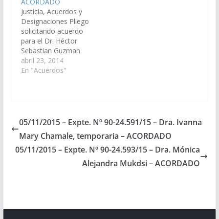
ACORDADO
Designaciones).
Designaciones).
Justicia, Acuerdos y
Acordado el
Acordado el
Designaciones Pliego
06/11/2014
05/11/2020
solicitando acuerdo
para el Dr. Héctor
Sebastian Guzman
Salustros, D.N.I. Nº
abril 23, 2014
27.034.776, en el cargo
En "Acuerdos"
de Juez de Garantías
con asiento en Joaquín
V. González y
Jurisdicción en el
Distrito Judicial del Sur.
05/11/2015 – Expte. Nº 90-24.591/15 – Dra. Ivanna
Acordado el
Mary Chamale, temporaria – ACORDADO
03/04/2014
05/11/2015 – Expte. Nº 90-24.593/15 – Dra. Mónica
Alejandra Mukdsi – ACORDADO