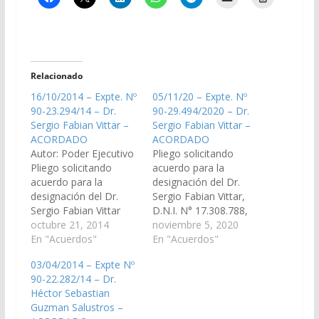
Relacionado
16/10/2014 – Expte. Nº
05/11/20 – Expte. Nº
90-23.294/14 – Dr.
90-29.494/2020 – Dr.
Sergio Fabian Vittar –
Sergio Fabian Vittar –
ACORDADO
ACORDADO
Autor: Poder Ejecutivo
Pliego solicitando
Pliego solicitando
acuerdo para la
acuerdo para la
designación del Dr.
designación del Dr.
Sergio Fabian Vittar,
Sergio Fabian Vittar
D.N.I. N° 17.308.788,
DNI N° 17.308.788, en
octubre 21, 2014
como Juez de Corte de
noviembre 5, 2020
el cargo de Juez de la
En "Acuerdos"
la provincia de Salta.
En "Acuerdos"
Corte de Justicia de
(Expte. Nº 90-
03/04/2014 – Expte Nº
Salta. (Expte. Nº 90-
29.494/2020, En virtud
90-22.282/14 – Dr.
23.294/14 – A la
del Art. 27 inc. 9, se
Héctor Sebastian
Comisión de Justicia,
gira a Comisión de
Guzman Salustros –
Acuerdos y
Justicia, Acuerdos y