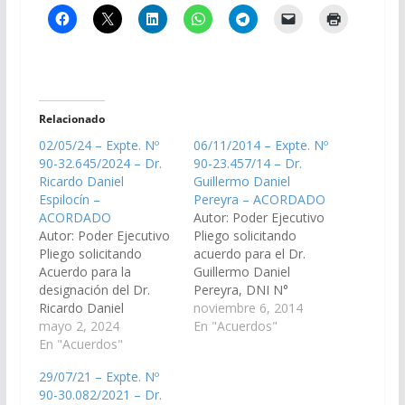
Relacionado
02/05/24 – Expte. Nº
06/11/2014 – Expte. Nº
90-32.645/2024 – Dr.
90-23.457/14 – Dr.
Ricardo Daniel
Guillermo Daniel
Espilocín –
Pereyra – ACORDADO
ACORDADO
Autor: Poder Ejecutivo
Autor: Poder Ejecutivo
Pliego solicitando
Pliego solicitando
acuerdo para el Dr.
Acuerdo para la
Guillermo Daniel
designación del Dr.
Pereyra, DNI N°
Ricardo Daniel
20.232.538, en el cargo
noviembre 6, 2014
Espilocín, D.N.I.
mayo 2, 2024
de Juez de Instrucción
En "Acuerdos"
N° 30.637.380, en el
En "Acuerdos"
de Transición
cargo de Fiscal Penal
3ra Nominación del
29/07/21 – Expte. Nº
N° 6 del Distrito
Distrito Judicial del
90-30.082/2021 – Dr.
Judicial del
Centro.(Expte. Nº 90-