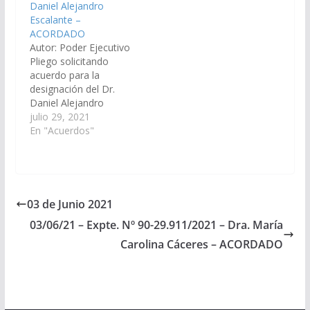
Daniel Alejandro
Centro. (Expte. Nº 90-
23.457/14 - A la
Escalante –
32.645/2024, a la
Comisión de Justicia,
ACORDADO
Comisión de Justicia,
Acuerdos y
Autor: Poder Ejecutivo
Acuerdos y
Designaciones).
Pliego solicitando
Designaciones).
Acordado el
acuerdo para la
Acordado, el
11/12/2014
designación del Dr.
27/06/2024.
Daniel Alejandro
Escalante, D.N.I. N°
julio 29, 2021
28.371.448, en el cargo
En "Acuerdos"
de Fiscal Penal del
Distrito Judicial del
Centro – Cachi. (Expte.
Nº 90-30.082/2021, a
la Comisión de Justicia,
03 de Junio 2021
Acuerdos y
03/06/21 – Expte. Nº 90-29.911/2021 – Dra. María
Designaciones).
ACORDADO, el
Carolina Cáceres – ACORDADO
26/08/2021