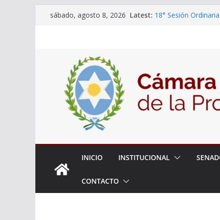
Skip
Latest:
18° Sesión Ordinaria
sábado, agosto 8, 2026
to
30/07/2026
El Senado trabaja en
content
estudiantes del ciber
Expte. N° 90-34.517
Roque
Expte. Nº 90-34.516
de Protección y Cont
INICIO
INSTITUCIONAL
SENAD
CONTACTO