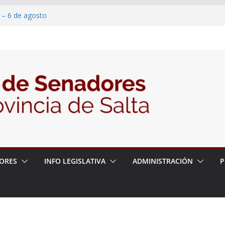
 – 6 de agosto
 un proyecto de ley para proteger a los
acoso y la violencia en las redes
/2026 – 06/08/26 – Fiesta patronal San
/2026 – 06/08/26 – Créase el Ente Salteño
rol Vegetal
ORES
INFO LEGISLATIVA
ADMINISTRACIÓN
P