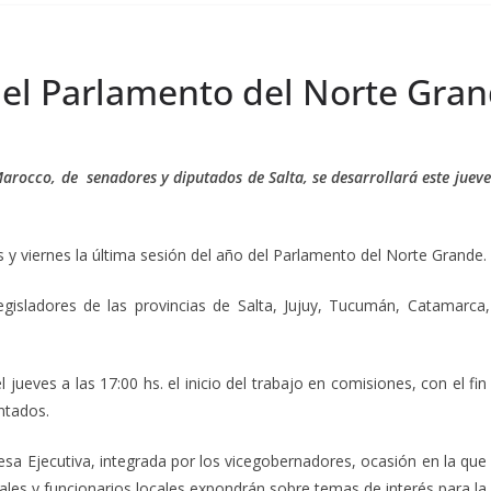
a el Parlamento del Norte Gra
arocco, de senadores y diputados de Salta, se desarrollará este jueves 
es y viernes la última sesión del año del Parlamento del Norte Grande.
egisladores de las provincias de Salta, Jujuy, Tucumán, Catamarca
jueves a las 17:00 hs. el inicio del trabajo en comisiones, con el fin
ntados.
esa Ejecutiva, integrada por los vicegobernadores, ocasión en la que
iales y funcionarios locales expondrán sobre temas de interés para la