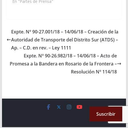
realizarán mañana
En "Partes de Prensa"
miércoles 4 de junio
las “Jornadas sobre
violencia” en el recinto
del Palacio Legislativo
a horas 9:00, abiertas
Expte. Nº 90-27.001/18 – 14/06/18 – Creación de la
al público. El
Autoridad de Transporte del Distrito Sur (ATDS) –
motivo de las mismas
es conocer y analizar
Ap. – C.D. en rev. – Ley 1111
esta…
Expte. Nº 90-26.982/18 – 14/06/18 – Acto de
Promesa a la Bandera en Rosario de la Frontera –
Resolución Nº 114/18
Copyright © 2026
Cámara de Senadores
. All rights reserved.
Suscribir
Theme:
ColorMag
by ThemeGrill. Powered by
WordPress
.