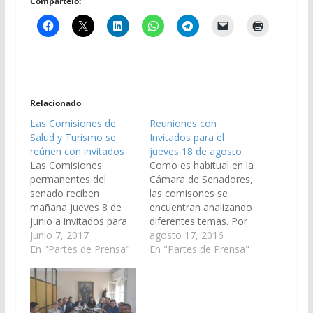
Compártelo:
Relacionado
Las Comisiones de
Reuniones con
Salud y Turismo se
Invitados para el
reúnen con invitados
jueves 18 de agosto
Las Comisiones
Como es habitual en la
permanentes del
Cámara de Senadores,
senado reciben
las comisones se
mañana jueves 8 de
encuentran analizando
junio a invitados para
diferentes temas. Por
tratar diversos temas.
junio 7, 2017
tal motivo, mañana
agosto 17, 2016
Ambas reuniones se
En "Partes de Prensa"
jueves 18 de agosto
En "Partes de Prensa"
realizarán en la Sala de
contarán con la
Comisiones, Caseros
presencia de invitados.
519 piso 5º. En primer
A las 9:30, la Comisión
lugar, la Comisión de
de Salud Pública y