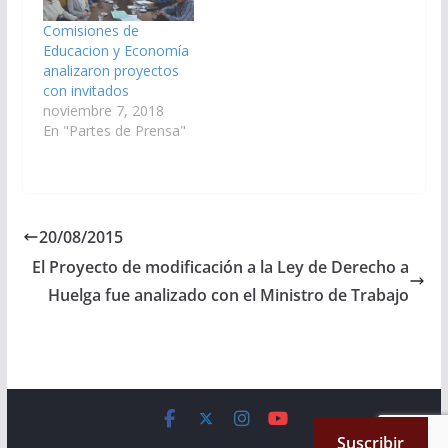
Salud Pública, presidida
Seguridad Social,
por el Senador Pablo
presidida por el
Comisiones de
González, recibe, a
senador Pablo
Educacion y Economía
horas 9:00, al Dr.…
González, recibirá a la
analizaron proyectos
Dra.…
con invitados
noviembre 7, 2018
En "Partes de Prensa"
20/08/2015
El Proyecto de modificación a la Ley de Derecho a
Huelga fue analizado con el Ministro de Trabajo
Copyright © 2026
Cámara de Senadores
. All rights reserved.
Suscribir