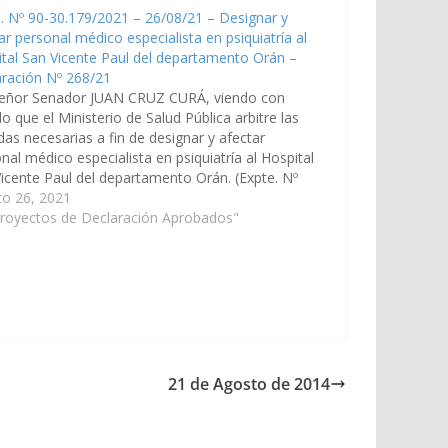
. Nº 90-30.179/2021 – 26/08/21 – Designar y
ar personal médico especialista en psiquiatría al
tal San Vicente Paul del departamento Orán –
ración Nº 268/21
señor Senador JUAN CRUZ CURÁ, viendo con
o que el Ministerio de Salud Pública arbitre las
as necesarias a fin de designar y afectar
nal médico especialista en psiquiatría al Hospital
icente Paul del departamento Orán. (Expte. Nº
.179/2021, a la Comisión de Salud Pública y
to 26, 2021
idad Social). Declaración Nº 268/21…
Proyectos de Declaración Aprobados"
21 de Agosto de 2014