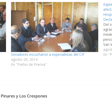
Expte
afect
Hospi
Decla
Del 
agrad
medid
perso
San V
90-30
agos
Senadores escucharon a especialistas del CIF
Segur
En "
agosto 29, 2014
En "Partes de Prensa"
a Pinares y Los Crespones