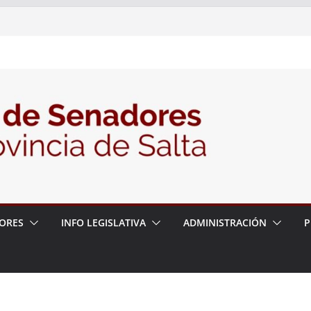
nte la Audiencia Pública para escuchar a
as postulaciones a la Auditoría General
política de seguridad provincial y propuso
trabajo con la Justicia
N° 27/26
ORES
INFO LEGISLATIVA
ADMINISTRACIÓN
P