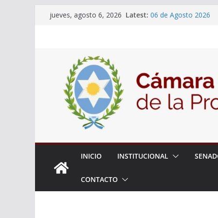
El Senado llevó adela
Skip
Latest:
jueves, agosto 6, 2026
la ciudadanía sobre l
to
06 de Agosto 2026
El Senado analizó la 
content
articular una mesa de 
Adjudicacion Simple 
14 de Mayo 2026
INICIO
INSTITUCIONAL
SENAD
CONTACTO