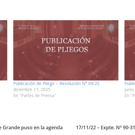
Publicación de Pliego – Resolución N° 09/25
Publi
diciembre 17, 2025
junio
En "Partes de Prensa"
En "P
te Grande puso en la agenda
17/11/22 – Expte. Nº 90-3