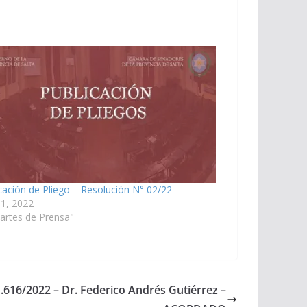
cación de Pliego – Resolución N° 02/22
 1, 2022
artes de Prensa"
1.616/2022 – Dr. Federico Andrés Gutiérrez –