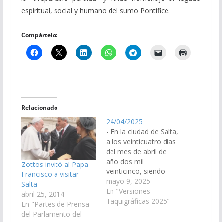
espiritual, social y humano del sumo Pontífice.
Compártelo:
Relacionado
24/04/2025
- En la ciudad de Salta,
a los veinticuatro días
del mes de abril del
año dos mil
Zottos invitó al Papa
veinticinco, siendo
Francisco a visitar
horas 14 y 13: Sr.
mayo 9, 2025
Salta
Presidente (Lapad).-
En "Versiones
abril 25, 2014
Con la presencia de
Taquigráficas 2025"
En "Partes de Prensa
diecinueve señores
del Parlamento del
senadores, queda